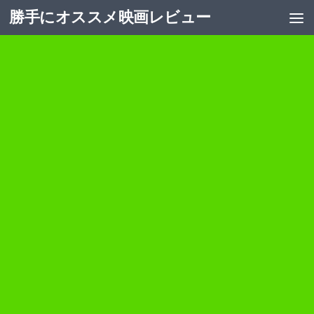
勝手にオススメ映画レビュー
コンテンツへスキップ