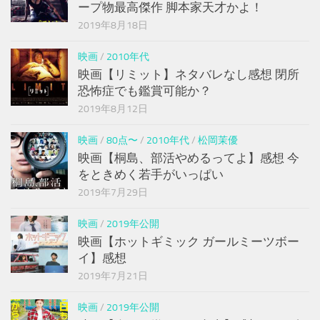
ープ物最高傑作 脚本家天才かよ！
2019年8月18日
映画
/
2010年代
映画【リミット】ネタバレなし感想 閉所
恐怖症でも鑑賞可能か？
2019年8月12日
映画
/
80点〜
/
2010年代
/
松岡茉優
映画【桐島、部活やめるってよ】感想 今
をときめく若手がいっぱい
2019年7月29日
映画
/
2019年公開
映画【ホットギミック ガールミーツボー
イ】感想
2019年7月21日
映画
/
2019年公開