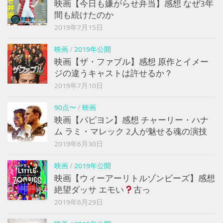
映画【今日も嫌がらせ弁当】感想 なぜ3年
間も続けたのか
2019年7月15日
映画
/
2019年公開
映画【ザ・ファブル】感想 原作とイメー
ジの違うキャストは許せるか？
2019年7月10日
90点〜
/
映画
映画【パピヨン】感想 チャーリー・ハナ
ム ラミ・マレック 2人が魅せる魂の演技
2019年6月30日
映画
/
2019年公開
映画【ウィーアーリトルゾンビーズ】感想
絶望ダッサ エモい
古っ
2019年6月29日