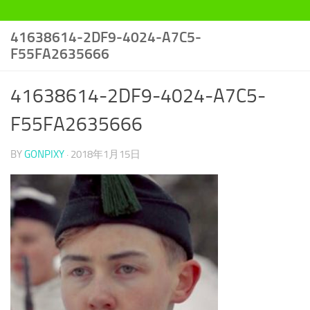
41638614-2DF9-4024-A7C5-
F55FA2635666
41638614-2DF9-4024-A7C5-
F55FA2635666
BY
GONPIXY
·
2018年1月15日