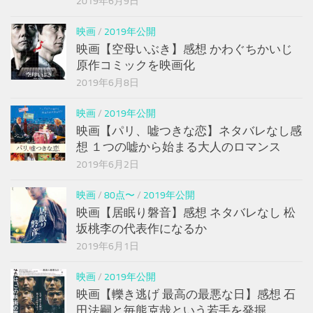
2019年6月9日
映画
/
2019年公開
映画【空母いぶき】感想 かわぐちかいじ
原作コミックを映画化
2019年6月8日
映画
/
2019年公開
映画【パリ、嘘つきな恋】ネタバレなし感
想 １つの嘘から始まる大人のロマンス
2019年6月2日
映画
/
80点〜
/
2019年公開
映画【居眠り磐音】感想 ネタバレなし 松
坂桃李の代表作になるか
2019年6月1日
映画
/
2019年公開
映画【轢き逃げ 最高の最悪な日】感想 石
田法嗣と毎熊克哉という若手を発掘