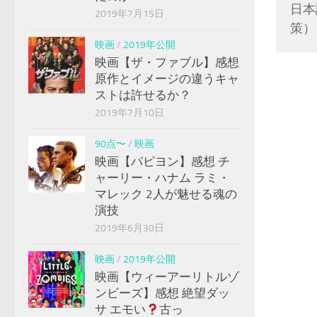
日本
2019年7月15日
策）
映画
/
2019年公開
映画【ザ・ファブル】感想
原作とイメージの違うキャ
ストは許せるか？
2019年7月10日
90点〜
/
映画
映画【パピヨン】感想 チ
ャーリー・ハナム ラミ・
マレック 2人が魅せる魂の
演技
2019年6月30日
映画
/
2019年公開
映画【ウィーアーリトルゾ
ンビーズ】感想 絶望ダッ
サ エモい
古っ