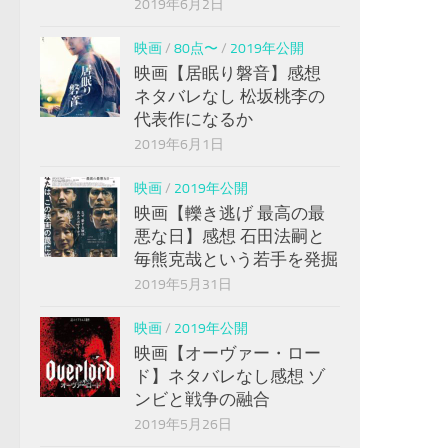
2019年6月2日
映画
/
80点〜
/
2019年公開
映画【居眠り磐音】感想
ネタバレなし 松坂桃李の
代表作になるか
2019年6月1日
映画
/
2019年公開
映画【轢き逃げ 最高の最
悪な日】感想 石田法嗣と
毎熊克哉という若手を発掘
2019年5月31日
映画
/
2019年公開
映画【オーヴァー・ロー
ド】ネタバレなし感想 ゾ
ンビと戦争の融合
2019年5月26日