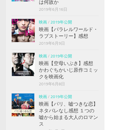
は何故か
2019年6月16日
映画
/
2019年公開
映画【パラレルワールド・
ラブストーリー】感想
2019年6月9日
映画
/
2019年公開
映画【空母いぶき】感想
かわぐちかいじ原作コミッ
クを映画化
2019年6月8日
映画
/
2019年公開
映画【パリ、嘘つきな恋】
ネタバレなし感想 １つの
嘘から始まる大人のロマン
ス