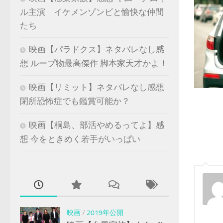
ル主演 イケメンゾンビと愉快な仲間
たち
映画【パラドクス】ネタバレなし感
想 ループ物最高傑作 脚本家天才かよ！
映画【リミット】ネタバレなし感想
閉所恐怖症でも鑑賞可能か？
映画【桐島、部活やめるってよ】感
想 今をときめく若手がいっぱい
映画
/
2019年公開