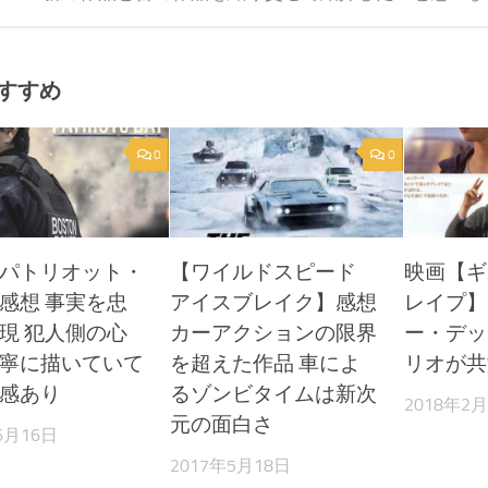
すすめ
0
0
パトリオット・
【ワイルドスピード
映画【ギ
感想 事実を忠
アイスブレイク】感想
レイプ】
現 犯人側の心
カーアクションの限界
ー・デッ
寧に描いていて
を超えた作品 車によ
リオが共
感あり
るゾンビタイムは新次
2018年2
元の面白さ
6月16日
2017年5月18日