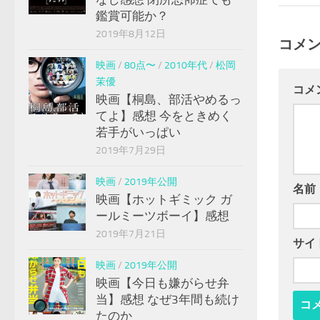
鑑賞可能か？
2019年8月12日
コメ
映画
/
80点〜
/
2010年代
/
松岡
茉優
コメ
映画【桐島、部活やめるっ
てよ】感想 今をときめく
若手がいっぱい
2019年7月29日
映画
/
2019年公開
名前
映画【ホットギミック ガ
ールミーツボーイ】感想
2019年7月21日
サイ
映画
/
2019年公開
映画【今日も嫌がらせ弁
当】感想 なぜ3年間も続け
たのか