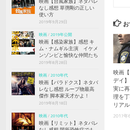
映画【台風家族】ネタバレ
なし感想 草彅剛の正しい
使い方
2019年9月29日
お
映画
/
2019年公開
映画【感染家族】感想 キ
ム・ナムギル主演 イケメ
ンゾンビと愉快な仲間たち
2019年8月28日
映画【
映画
/
2010年代
デイ】
映画【パラドクス】ネタバ
実に再
レなし感想 ループ物最高
傑作 脚本家天才かよ！
理を丁
2019年8月18日
リアル
2017年
映画
/
2010年代
映画【リミット】ネタバレ
なし感想 閉所恐怖症でも