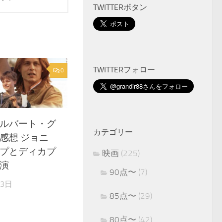
TWITTERボタン
TWITTERフォロー
0
ルバート・グ
カテゴリー
感想 ジョニ
プとディカプ
映画
(225)
演
90点〜
(7)
月3日
85点〜
(29)
80点〜
(42)