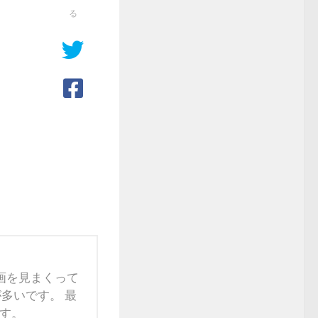
る
映画を見まくって
多いです。 最
す。