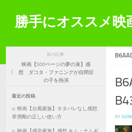
コンテンツへスキップ
勝手にオススメ映
B6AA
前の記事
映画【500ページの夢の束】感
想 ダコタ・ファニングが自閉症
B6
の子を熱演
B4
最近の投稿
映画【台風家族】ネタバレなし感想
BY
GON
草彅剛の正しい使い方
映画【感染家族】感想 キム・ナムギ