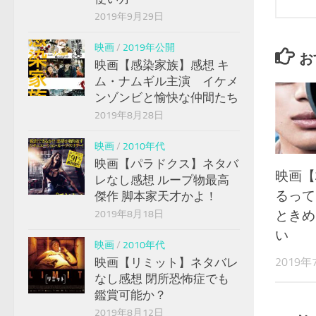
2019年9月29日
映画
/
2019年公開
お
映画【感染家族】感想 キ
ム・ナムギル主演 イケメ
ンゾンビと愉快な仲間たち
2019年8月28日
映画
/
2010年代
映画【パラドクス】ネタバ
映画【
レなし感想 ループ物最高
るって
傑作 脚本家天才かよ！
ときめ
2019年8月18日
い
映画
/
2010年代
2019年
映画【リミット】ネタバレ
なし感想 閉所恐怖症でも
鑑賞可能か？
2019年8月12日