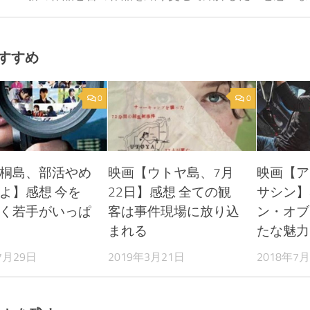
すすめ
0
0
桐島、部活やめ
映画【ウトヤ島、7月
映画【ア
よ】感想 今を
22日】感想 全ての観
サシン】
く若手がいっぱ
客は事件現場に放り込
ン・オブ
まれる
たな魅力
7月29日
2019年3月21日
2018年7