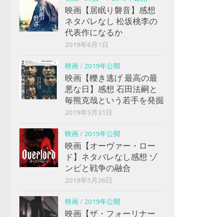
映画【居眠り磐音】感想
ネタバレなし 松坂桃李の
代表作になるか
2019年6月1日
映画
/
2019年公開
映画【轢き逃げ 最高の最
悪な日】感想 石田法嗣と
毎熊克哉という若手を発掘
2019年5月31日
映画
/
2019年公開
映画【オーヴァー・ロー
ド】ネタバレなし感想 ゾ
ンビと戦争の融合
2019年5月26日
映画
/
2019年公開
映画【ザ・フォーリナー