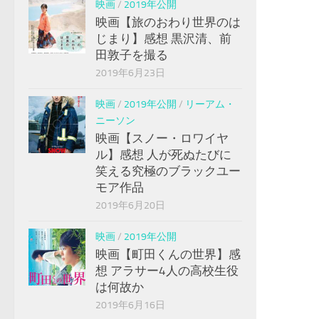
映画
/
2019年公開
映画【旅のおわり世界のは
じまり】感想 黒沢清、前
田敦子を撮る
2019年6月23日
映画
/
2019年公開
/
リーアム・
ニーソン
映画【スノー・ロワイヤ
ル】感想 人が死ぬたびに
笑える究極のブラックユー
モア作品
2019年6月20日
映画
/
2019年公開
映画【町田くんの世界】感
想 アラサー4人の高校生役
は何故か
2019年6月16日