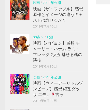
映画
/
2019年公開
映画【ザ・ファブル】感想
原作とイメージの違うキャ
ストは許せるか？
2019年7月10日
90点〜
/
映画
映画【パピヨン】感想 チ
ャーリー・ハナム ラミ・
マレック 2人が魅せる魂の
演技
2019年6月30日
映画
/
2019年公開
映画【ウィーアーリトルゾ
ンビーズ】感想 絶望ダッ
サ エモい
古っ
2019年6月29日