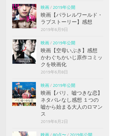
映画
/
2019年公開
映画【パラレルワールド・
ラブストーリー】感想
2019年6月9日
映画
/
2019年公開
映画【空母いぶき】感想
かわぐちかいじ原作コミッ
クを映画化
2019年6月8日
映画
/
2019年公開
映画【パリ、嘘つきな恋】
ネタバレなし感想 １つの
嘘から始まる大人のロマン
ス
2019年6月2日
映画
/
80点〜
/
2019年公開