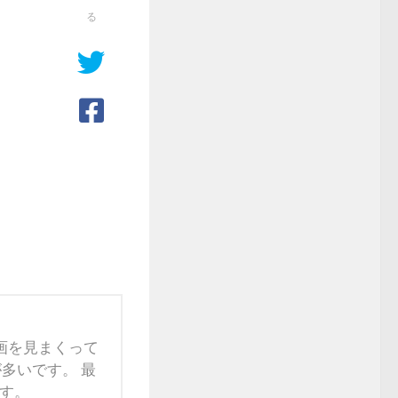
る
映画を見まくって
多いです。 最
す。