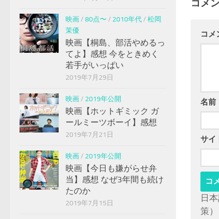
コメ
映画
/
80点〜
/
2010年代
/
松岡
茉優
コメ
映画【桐島、部活やめるっ
てよ】感想 今をときめく
若手がいっぱい
2019年7月29日
映画
/
2019年公開
名前
映画【ホットギミック ガ
ールミーツボーイ】感想
2019年7月21日
サイ
映画
/
2019年公開
映画【今日も嫌がらせ弁
当】感想 なぜ3年間も続け
たのか
日本
2019年7月15日
策）