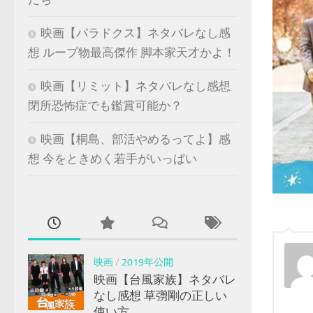
映画【パラドクス】ネタバレなし感
想 ループ物最高傑作 脚本家天才かよ！
映画【リミット】ネタバレなし感想
閉所恐怖症でも鑑賞可能か？
映画【桐島、部活やめるってよ】感
想 今をときめく若手がいっぱい
映画
/
2019年公開
映画【台風家族】ネタバレ
なし感想 草彅剛の正しい
使い方