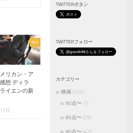
TWITTERボタン
TWITTERフォロー
0
メリカン・ア
カテゴリー
感想 ディラ
ライエンの新
映画
(225)
90点〜
(7)
月11日
85点〜
(29)
80点〜
(42)