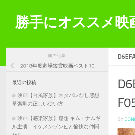
コンテンツへスキップ
勝手にオススメ映
D6EF
前の記事
2018年度劇場鑑賞映画ベスト10
D6
最近の投稿
映画【台風家族】ネタバレなし感想
F0
草彅剛の正しい使い方
映画【感染家族】感想 キム・ナムギ
BY
GON
ル主演 イケメンゾンビと愉快な仲間
たち