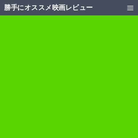
勝手にオススメ映画レビュー
コンテンツへスキップ