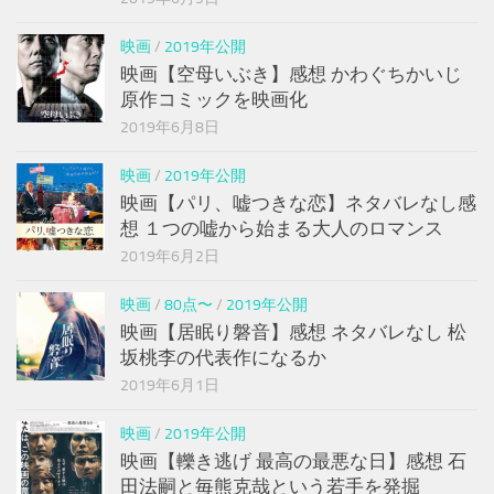
映画
/
2019年公開
映画【空母いぶき】感想 かわぐちかいじ
原作コミックを映画化
2019年6月8日
映画
/
2019年公開
映画【パリ、嘘つきな恋】ネタバレなし感
想 １つの嘘から始まる大人のロマンス
2019年6月2日
映画
/
80点〜
/
2019年公開
映画【居眠り磐音】感想 ネタバレなし 松
坂桃李の代表作になるか
2019年6月1日
映画
/
2019年公開
映画【轢き逃げ 最高の最悪な日】感想 石
田法嗣と毎熊克哉という若手を発掘