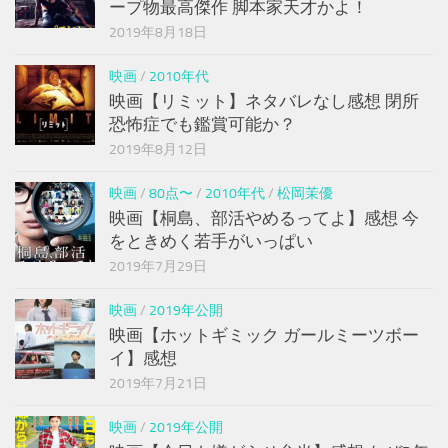
ープ物最高傑作 脚本家天才かよ！
2019年8月18日
映画
/
2010年代
映画【リミット】ネタバレなし感想 閉所
恐怖症でも鑑賞可能か？
2019年8月12日
映画
/
80点〜
/
2010年代
/
松岡茉優
映画【桐島、部活やめるってよ】感想 今
をときめく若手がいっぱい
2019年7月29日
映画
/
2019年公開
映画【ホットギミック ガールミーツボー
イ】感想
2019年7月21日
映画
/
2019年公開