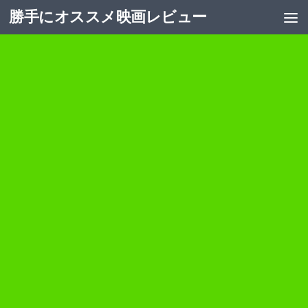
勝手にオススメ映画レビュー
コンテンツへスキップ