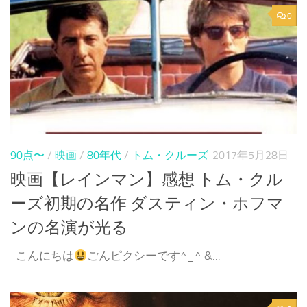
0
90点〜
/
映画
/
80年代
/
トム・クルーズ
2017年5月28日
映画【レインマン】感想 トム・クル
ーズ初期の名作 ダスティン・ホフマ
ンの名演が光る
こんにちは
ごんピクシーです^_^ &...