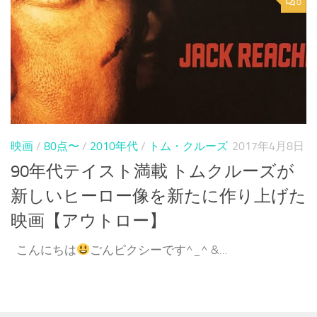
0
映画
/
80点〜
/
2010年代
/
トム・クルーズ
2017年4月8日
90年代テイスト満載 トムクルーズが
新しいヒーロー像を新たに作り上げた
映画【アウトロー】
こんにちは
ごんピクシーです^_^ &...