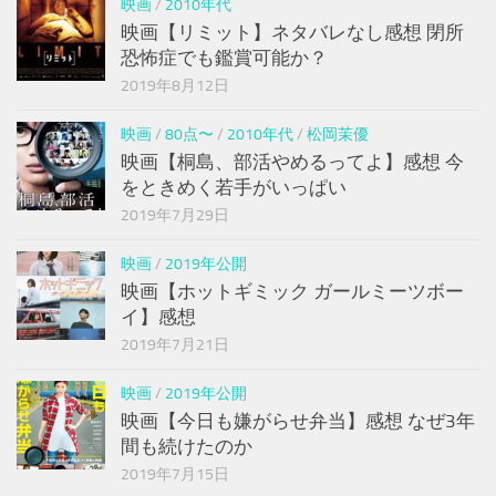
映画
/
2010年代
映画【リミット】ネタバレなし感想 閉所
恐怖症でも鑑賞可能か？
2019年8月12日
映画
/
80点〜
/
2010年代
/
松岡茉優
映画【桐島、部活やめるってよ】感想 今
をときめく若手がいっぱい
2019年7月29日
映画
/
2019年公開
映画【ホットギミック ガールミーツボー
イ】感想
2019年7月21日
映画
/
2019年公開
映画【今日も嫌がらせ弁当】感想 なぜ3年
間も続けたのか
2019年7月15日