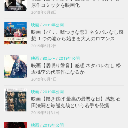
原作コミックを映画化
2019年6月8日
映画
/
2019年公開
映画【パリ、嘘つきな恋】ネタバレなし感
想 １つの嘘から始まる大人のロマンス
2019年6月2日
映画
/
80点〜
/
2019年公開
映画【居眠り磐音】感想 ネタバレなし 松
坂桃李の代表作になるか
2019年6月1日
映画
/
2019年公開
映画【轢き逃げ 最高の最悪な日】感想 石
田法嗣と毎熊克哉という若手を発掘
2019年5月31日
映画
/
2019年公開