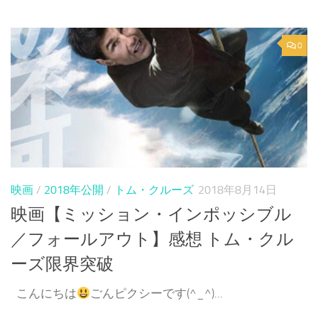
0
映画
/
2018年公開
/
トム・クルーズ
2018年8月14日
映画【ミッション・インポッシブル
／フォールアウト】感想 トム・クル
ーズ限界突破
こんにちは
ごんピクシーです(^_^)...