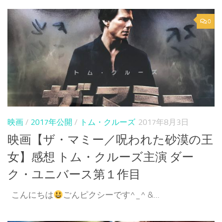
0
映画
/
2017年公開
/
トム・クルーズ
2017年8月3日
映画【ザ・マミー／呪われた砂漠の王
女】感想 トム・クルーズ主演 ダー
ク・ユニバース第１作目
こんにちは
ごんピクシーです^_^ &...