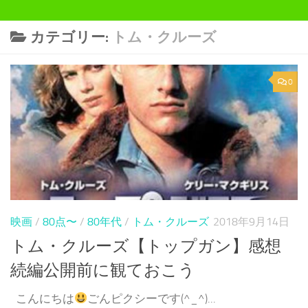
カテゴリー:
トム・クルーズ
0
映画
/
80点〜
/
80年代
/
トム・クルーズ
2018年9月14日
トム・クルーズ【トップガン】感想
続編公開前に観ておこう
こんにちは
ごんピクシーです(^_^)...