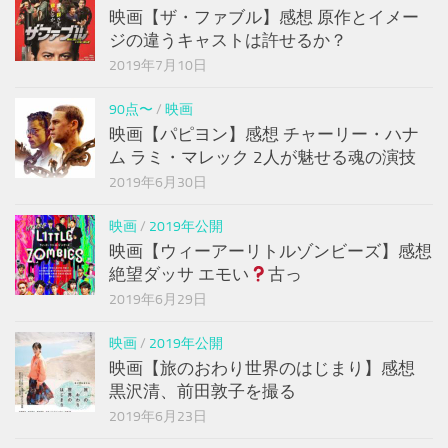
映画【ザ・ファブル】感想 原作とイメー
ジの違うキャストは許せるか？
2019年7月10日
90点〜
/
映画
映画【パピヨン】感想 チャーリー・ハナ
ム ラミ・マレック 2人が魅せる魂の演技
2019年6月30日
映画
/
2019年公開
映画【ウィーアーリトルゾンビーズ】感想
絶望ダッサ エモい
古っ
2019年6月29日
映画
/
2019年公開
映画【旅のおわり世界のはじまり】感想
黒沢清、前田敦子を撮る
2019年6月23日