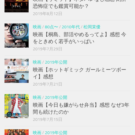
恐怖症でも鑑賞可能か？
2019年8月12日
映画
/
80点〜
/
2010年代
/
松岡茉優
映画【桐島、部活やめるってよ】感想 今
をときめく若手がいっぱい
2019年7月29日
映画
/
2019年公開
映画【ホットギミック ガールミーツボー
イ】感想
2019年7月21日
映画
/
2019年公開
映画【今日も嫌がらせ弁当】感想 なぜ3年
間も続けたのか
2019年7月15日
映画
/
2019年公開