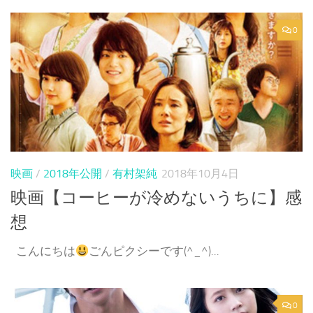
0
映画
/
2018年公開
/
有村架純
2018年10月4日
映画【コーヒーが冷めないうちに】感
想
こんにちは
ごんピクシーです(^_^)...
0