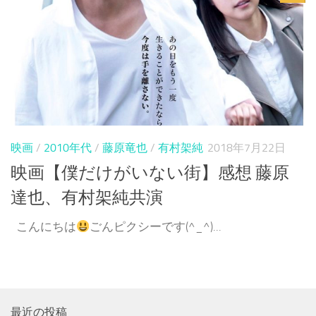
映画
/
2010年代
/
藤原竜也
/
有村架純
2018年7月22日
映画【僕だけがいない街】感想 藤原
達也、有村架純共演
こんにちは
ごんピクシーです(^_^)...
最近の投稿