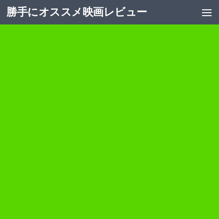
勝手にオススメ映画レビュー
コンテンツへスキップ