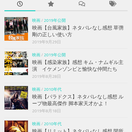
映画
/
2019年公開
映画【台風家族】ネタバレなし感想 草彅
剛の正しい使い方
2019年9月29日
映画
/
2019年公開
映画【感染家族】感想 キム・ナムギル主
演 イケメンゾンビと愉快な仲間たち
2019年8月28日
映画
/
2010年代
映画【パラドクス】ネタバレなし感想 ル
ープ物最高傑作 脚本家天才かよ！
2019年8月18日
映画
/
2010年代
映画【リミット】ネタバレなし感想 閉所