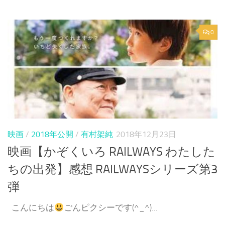
0
映画
/
2018年公開
/
有村架純
2018年12月23日
映画【かぞくいろ RAILWAYS わたした
ちの出発】感想 RAILWAYSシリーズ第3
弾
こんにちは
ごんピクシーです(^_^)...