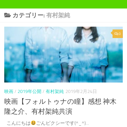
カテゴリー:
有村架純
0
映画
/
2019年公開
/
有村架純
2019年2月24日
映画【フォルトゥナの瞳】感想 神木
隆之介、有村架純共演
こんにちは
ごんピクシーです(^_^)...