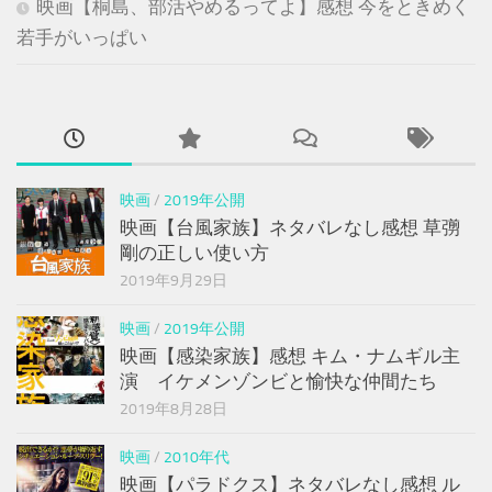
映画【桐島、部活やめるってよ】感想 今をときめく
若手がいっぱい
映画
/
2019年公開
映画【台風家族】ネタバレなし感想 草彅
剛の正しい使い方
2019年9月29日
映画
/
2019年公開
映画【感染家族】感想 キム・ナムギル主
演 イケメンゾンビと愉快な仲間たち
2019年8月28日
映画
/
2010年代
映画【パラドクス】ネタバレなし感想 ル