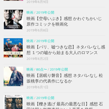
2019年6月9日
映画
/
2019年公開
映画【空母いぶき】感想 かわぐちかいじ
原作コミックを映画化
2019年6月8日
映画
/
2019年公開
映画【パリ、嘘つきな恋】ネタバレなし感
想 １つの嘘から始まる大人のロマンス
2019年6月2日
映画
/
80点〜
/
2019年公開
映画【居眠り磐音】感想 ネタバレなし 松
坂桃李の代表作になるか
2019年6月1日
映画
/
2019年公開
映画【轢き逃げ 最高の最悪な日】感想 石