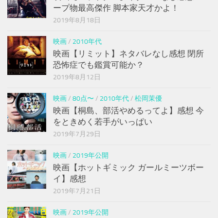
ープ物最高傑作 脚本家天才かよ！
2019年8月18日
映画
/
2010年代
映画【リミット】ネタバレなし感想 閉所
恐怖症でも鑑賞可能か？
2019年8月12日
映画
/
80点〜
/
2010年代
/
松岡茉優
映画【桐島、部活やめるってよ】感想 今
をときめく若手がいっぱい
2019年7月29日
映画
/
2019年公開
映画【ホットギミック ガールミーツボー
イ】感想
2019年7月21日
映画
/
2019年公開