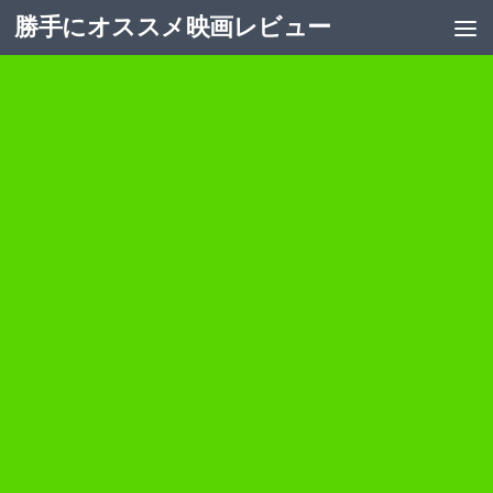
勝手にオススメ映画レビュー
コンテンツへスキップ