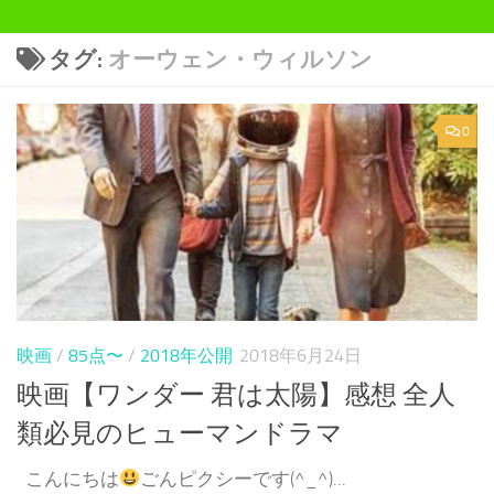
タグ:
オーウェン・ウィルソン
0
映画
/
85点〜
/
2018年公開
2018年6月24日
映画【ワンダー 君は太陽】感想 全人
類必見のヒューマンドラマ
こんにちは
ごんピクシーです(^_^)...