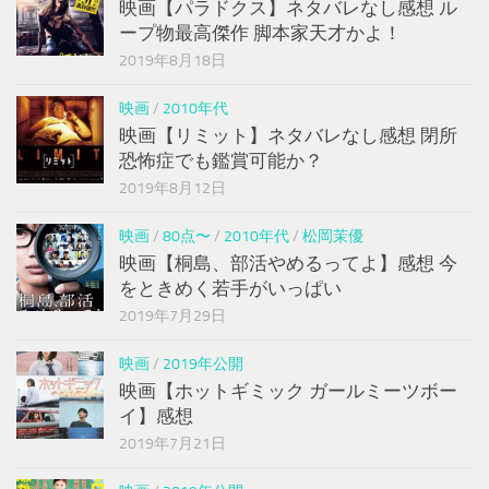
映画【パラドクス】ネタバレなし感想 ル
ープ物最高傑作 脚本家天才かよ！
2019年8月18日
映画
/
2010年代
映画【リミット】ネタバレなし感想 閉所
恐怖症でも鑑賞可能か？
2019年8月12日
映画
/
80点〜
/
2010年代
/
松岡茉優
映画【桐島、部活やめるってよ】感想 今
をときめく若手がいっぱい
2019年7月29日
映画
/
2019年公開
映画【ホットギミック ガールミーツボー
イ】感想
2019年7月21日