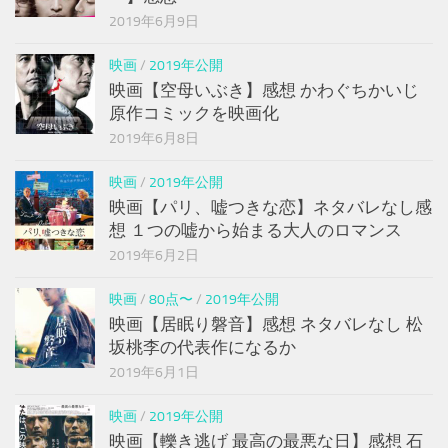
2019年6月9日
映画
/
2019年公開
映画【空母いぶき】感想 かわぐちかいじ
原作コミックを映画化
2019年6月8日
映画
/
2019年公開
映画【パリ、嘘つきな恋】ネタバレなし感
想 １つの嘘から始まる大人のロマンス
2019年6月2日
映画
/
80点〜
/
2019年公開
映画【居眠り磐音】感想 ネタバレなし 松
坂桃李の代表作になるか
2019年6月1日
映画
/
2019年公開
映画【轢き逃げ 最高の最悪な日】感想 石