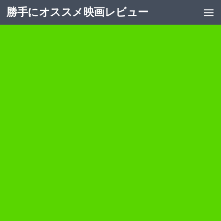
勝手にオススメ映画レビュー
コンテンツへスキップ