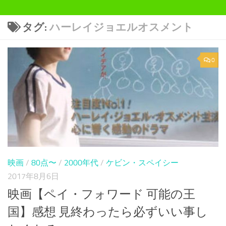
タグ:
ハーレイジョエルオスメント
0
映画
/
80点〜
/
2000年代
/
ケビン・スペイシー
2017年8月6日
映画【ペイ・フォワード 可能の王
国】感想 見終わったら必ずいい事し