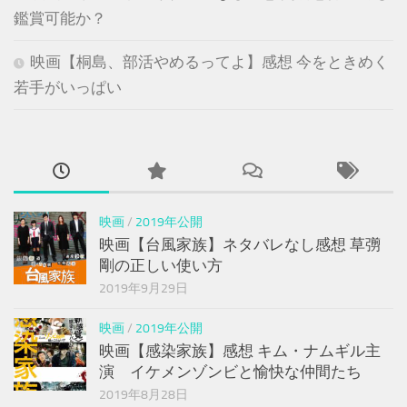
鑑賞可能か？
映画【桐島、部活やめるってよ】感想 今をときめく
若手がいっぱい
映画
/
2019年公開
映画【台風家族】ネタバレなし感想 草彅
剛の正しい使い方
2019年9月29日
映画
/
2019年公開
映画【感染家族】感想 キム・ナムギル主
演 イケメンゾンビと愉快な仲間たち
2019年8月28日