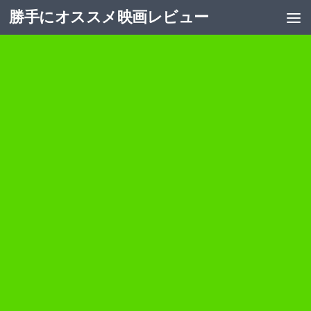
勝手にオススメ映画レビュー
コンテンツへスキップ