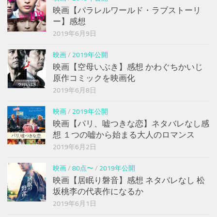
映画【パラレルワールド・ラブストーリ
ー】感想
2019年6月9日
映画
/
2019年公開
映画【空母いぶき】感想 かわぐちかいじ
原作コミックを映画化
2019年6月8日
映画
/
2019年公開
映画【パリ、嘘つきな恋】ネタバレなし感
想 １つの嘘から始まる大人のロマンス
2019年6月2日
映画
/
80点〜
/
2019年公開
映画【居眠り磐音】感想 ネタバレなし 松
坂桃李の代表作になるか
2019年6月1日