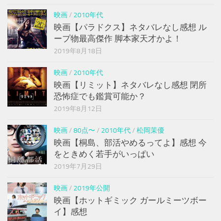
映画
/
2010年代
映画【パラドクス】ネタバレなし感想 ル
ープ物最高傑作 脚本家天才かよ！
2019年8月18日
映画
/
2010年代
映画【リミット】ネタバレなし感想 閉所
恐怖症でも鑑賞可能か？
2019年8月12日
映画
/
80点〜
/
2010年代
/
松岡茉優
映画【桐島、部活やめるってよ】感想 今
をときめく若手がいっぱい
2019年7月29日
映画
/
2019年公開
映画【ホットギミック ガールミーツボー
イ】感想