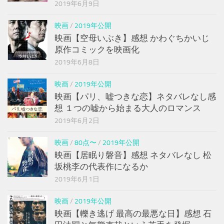
2019年6月9日
映画
/
2019年公開
映画【空母いぶき】感想 かわぐちかいじ
原作コミックを映画化
2019年6月8日
映画
/
2019年公開
映画【パリ、嘘つきな恋】ネタバレなし感
想 １つの嘘から始まる大人のロマンス
2019年6月2日
映画
/
80点〜
/
2019年公開
映画【居眠り磐音】感想 ネタバレなし 松
坂桃李の代表作になるか
2019年6月1日
映画
/
2019年公開
映画【轢き逃げ 最高の最悪な日】感想 石