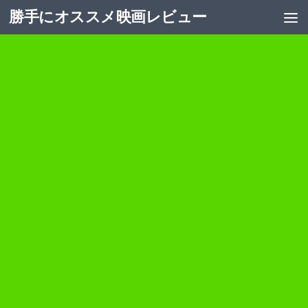
勝手にオススメ映画レビュー
コンテンツへスキップ