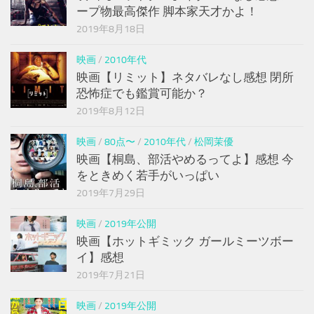
ープ物最高傑作 脚本家天才かよ！
2019年8月18日
映画
/
2010年代
映画【リミット】ネタバレなし感想 閉所
恐怖症でも鑑賞可能か？
2019年8月12日
映画
/
80点〜
/
2010年代
/
松岡茉優
映画【桐島、部活やめるってよ】感想 今
をときめく若手がいっぱい
2019年7月29日
映画
/
2019年公開
映画【ホットギミック ガールミーツボー
イ】感想
2019年7月21日
映画
/
2019年公開