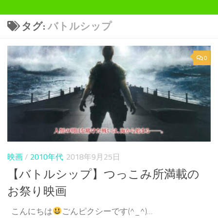
タグ:
バトルシップ
0
映画
/
2010年代
2018年9月25日
【バトルシップ】つっこみ所満載の
お祭り映画
こんにちは
ごんピクシーです(^_^)...