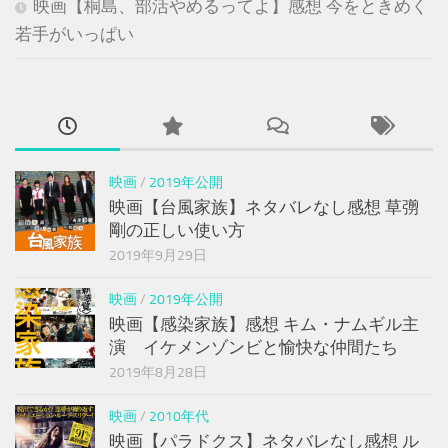
映画【桐島、部活やめるってよ】感想 今をときめく
若手がいっぱい
映画
/
2019年公開
映画【台風家族】ネタバレなし感想 草彅
剛の正しい使い方
2019年9月29日
映画
/
2019年公開
映画【感染家族】感想 キム・ナムギル主
演 イケメンゾンビと愉快な仲間たち
2019年8月28日
映画
/
2010年代
映画【パラドクス】ネタバレなし感想 ル