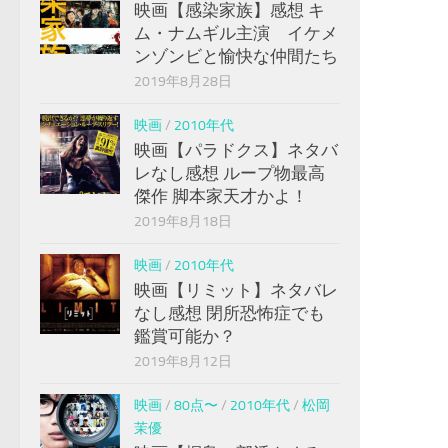
映画【感染家族】感想 キ
ム・ナムギル主演 イケメ
ンゾンビと愉快な仲間たち
2019年8月28日
映画
/
2010年代
映画【パラドクス】ネタバ
レなし感想 ループ物最高
傑作 脚本家天才かよ！
2019年8月18日
映画
/
2010年代
映画【リミット】ネタバレ
なし感想 閉所恐怖症でも
鑑賞可能か？
2019年8月12日
映画
/
80点〜
/
2010年代
/
松岡
茉優