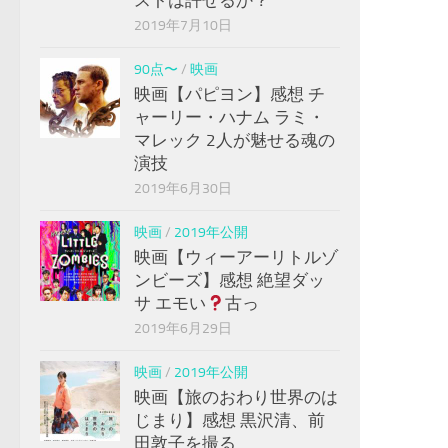
2019年7月10日
90点〜
/
映画
映画【パピヨン】感想 チ
ャーリー・ハナム ラミ・
マレック 2人が魅せる魂の
演技
2019年6月30日
映画
/
2019年公開
映画【ウィーアーリトルゾ
ンビーズ】感想 絶望ダッ
サ エモい
古っ
2019年6月29日
映画
/
2019年公開
映画【旅のおわり世界のは
じまり】感想 黒沢清、前
田敦子を撮る