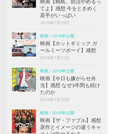
映画【桐島、部活やめるっ
てよ】感想 今をときめく
若手がいっぱい
2019年7月29日
映画
/
2019年公開
映画【ホットギミック ガ
ールミーツボーイ】感想
2019年7月21日
映画
/
2019年公開
映画【今日も嫌がらせ弁
当】感想 なぜ3年間も続け
たのか
2019年7月15日
映画
/
2019年公開
映画【ザ・ファブル】感想
原作とイメージの違うキャ
ストは許せるか？