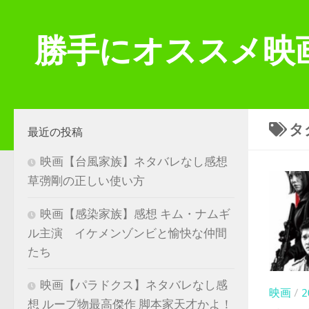
コンテンツへスキップ
勝手にオススメ映
タ
最近の投稿
映画【台風家族】ネタバレなし感想
草彅剛の正しい使い方
映画【感染家族】感想 キム・ナムギ
ル主演 イケメンゾンビと愉快な仲間
たち
映画【パラドクス】ネタバレなし感
映画
/
想 ループ物最高傑作 脚本家天才かよ！