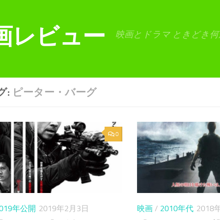
画レビュー
映画とドラマ ときどき何
グ:
ピーター・バーグ
0
2019年公開
2019年2月3日
映画
/
2010年代
2018