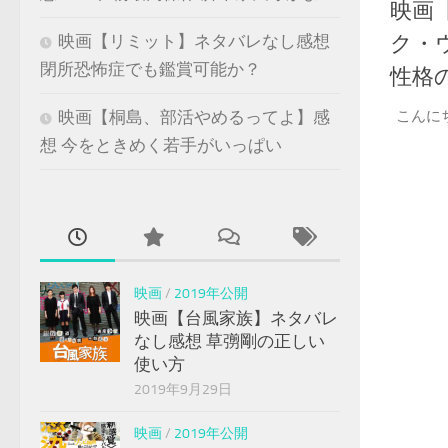
映画
ク・
映画【リミット】ネタバレなし感想
閉所恐怖症でも鑑賞可能か？
性格
こんに
映画【桐島、部活やめるってよ】感
想 今をときめく若手がいっぱい
映画
/
2019年公開
映画【台風家族】ネタバレ
なし感想 草彅剛の正しい
使い方
2019年9月29日
映画
/
2019年公開