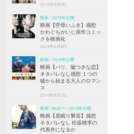
2019年6月9日
映画
/
2019年公開
映画【空母いぶき】感想
かわぐちかいじ原作コミッ
クを映画化
2019年6月8日
映画
/
2019年公開
映画【パリ、嘘つきな恋】
ネタバレなし感想 １つの
嘘から始まる大人のロマン
ス
2019年6月2日
映画
/
80点〜
/
2019年公開
映画【居眠り磐音】感想
ネタバレなし 松坂桃李の
代表作になるか