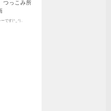
】つっこみ所
画
です(^_^)...