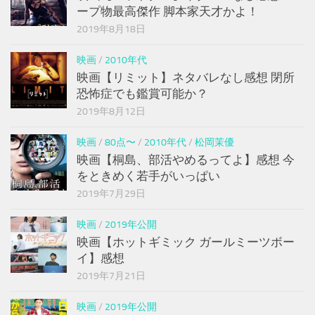
ープ物最高傑作 脚本家天才かよ！
2019年8月18日
映画
/
2010年代
映画【リミット】ネタバレなし感想 閉所
恐怖症でも鑑賞可能か？
2019年8月12日
映画
/
80点〜
/
2010年代
/
松岡茉優
映画【桐島、部活やめるってよ】感想 今
をときめく若手がいっぱい
2019年7月29日
映画
/
2019年公開
映画【ホットギミック ガールミーツボー
イ】感想
2019年7月21日
映画
/
2019年公開