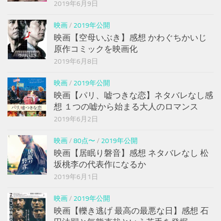
2019年6月9日
映画
/
2019年公開
映画【空母いぶき】感想 かわぐちかいじ
原作コミックを映画化
2019年6月8日
映画
/
2019年公開
映画【パリ、嘘つきな恋】ネタバレなし感
想 １つの嘘から始まる大人のロマンス
2019年6月2日
映画
/
80点〜
/
2019年公開
映画【居眠り磐音】感想 ネタバレなし 松
坂桃李の代表作になるか
2019年6月1日
映画
/
2019年公開
映画【轢き逃げ 最高の最悪な日】感想 石