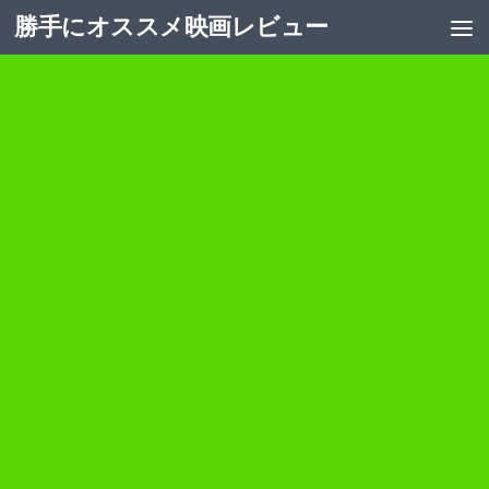
勝手にオススメ映画レビュー
コンテンツへスキップ