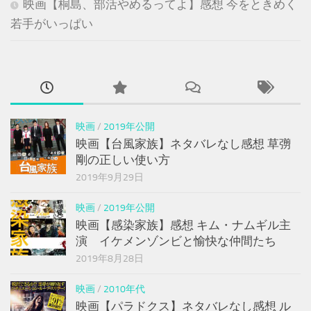
映画【桐島、部活やめるってよ】感想 今をときめく
若手がいっぱい
映画
/
2019年公開
映画【台風家族】ネタバレなし感想 草彅
剛の正しい使い方
2019年9月29日
映画
/
2019年公開
映画【感染家族】感想 キム・ナムギル主
演 イケメンゾンビと愉快な仲間たち
2019年8月28日
映画
/
2010年代
映画【パラドクス】ネタバレなし感想 ル