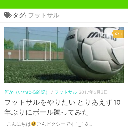
タグ:
フットサル
0
何か（いわゆる雑記）
/
フットサル
2017年5月3日
フットサルをやりたい とりあえず10
年ぶりにボール蹴ってみた
こんにちは
ごんピクシーです^_^ &...