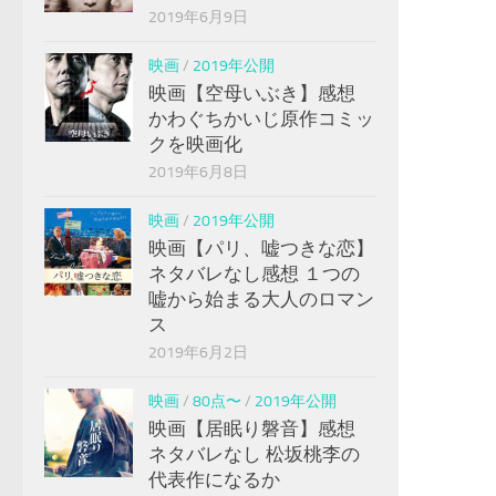
2019年6月9日
映画
/
2019年公開
映画【空母いぶき】感想
かわぐちかいじ原作コミッ
クを映画化
2019年6月8日
映画
/
2019年公開
映画【パリ、嘘つきな恋】
ネタバレなし感想 １つの
嘘から始まる大人のロマン
ス
2019年6月2日
映画
/
80点〜
/
2019年公開
映画【居眠り磐音】感想
ネタバレなし 松坂桃李の
代表作になるか