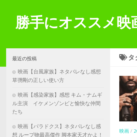
コンテンツへスキップ
勝手にオススメ映
タ
最近の投稿
映画【台風家族】ネタバレなし感想
草彅剛の正しい使い方
映画【感染家族】感想 キム・ナムギ
ル主演 イケメンゾンビと愉快な仲間
たち
映画【パラドクス】ネタバレなし感
映画
/
想 ループ物最高傑作 脚本家天才かよ！