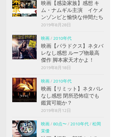
映画【感染家族】感想 キ
ム・ナムギル主演 イケメ
ンゾンビと愉快な仲間たち
2019年8月28日
映画
/
2010年代
映画【パラドクス】ネタバ
レなし感想 ループ物最高
傑作 脚本家天才かよ！
2019年8月18日
映画
/
2010年代
映画【リミット】ネタバレ
なし感想 閉所恐怖症でも
鑑賞可能か？
2019年8月12日
映画
/
80点〜
/
2010年代
/
松岡
茉優