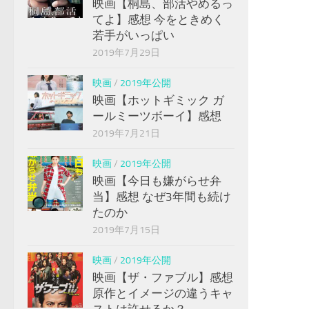
映画【桐島、部活やめるっ
てよ】感想 今をときめく
若手がいっぱい
2019年7月29日
映画
/
2019年公開
映画【ホットギミック ガ
ールミーツボーイ】感想
2019年7月21日
映画
/
2019年公開
映画【今日も嫌がらせ弁
当】感想 なぜ3年間も続け
たのか
2019年7月15日
映画
/
2019年公開
映画【ザ・ファブル】感想
原作とイメージの違うキャ
ストは許せるか？