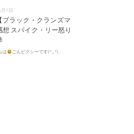
4月7日
【ブラック・クランズマ
感想 スパイク・リー怒り
拳
ちは
ごんピクシーです(^_^)...