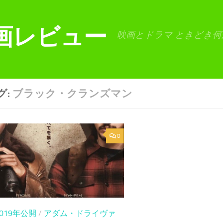
画レビュー
映画とドラマ ときどき何
グ:
ブラック・クランズマン
0
2019年公開
/
アダム・ドライヴァ