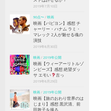
2019年7月10日
90点〜
/
映画
映画【パピヨン】感想 チ
ャーリー・ハナム ラミ・
マレック 2人が魅せる魂の
演技
2019年6月30日
映画
/
2019年公開
映画【ウィーアーリトルゾ
ンビーズ】感想 絶望ダッ
サ エモい
古っ
2019年6月29日
映画
/
2019年公開
映画【旅のおわり世界のは
じまり】感想 黒沢清、前
田敦子を撮る