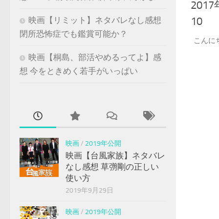
20
10
映画【リミット】ネタバレなし感想
閉所恐怖症でも鑑賞可能か？
こんに
映画【桐島、部活やめるってよ】感
想 今をときめく若手がいっぱい
映画
/
2019年公開
映画【台風家族】ネタバレ
なし感想 草彅剛の正しい
使い方
2019年9月29日
映画
/
2019年公開