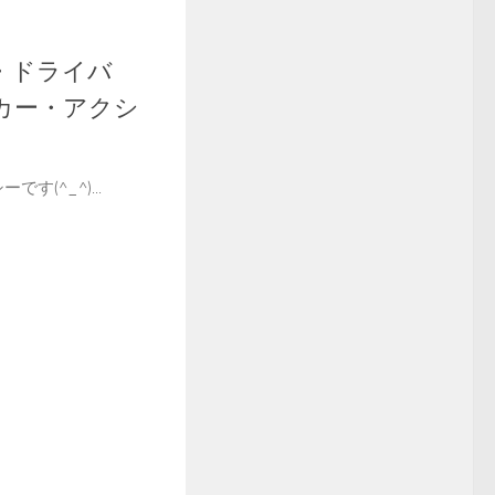
・ドライバ
カー・アクシ
です(^_^)...