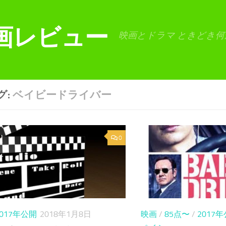
画レビュー
映画とドラマ ときどき何
グ:
ベイビードライバー
0
2017年公開
2018年1月8日
映画
/
85点〜
/
2017