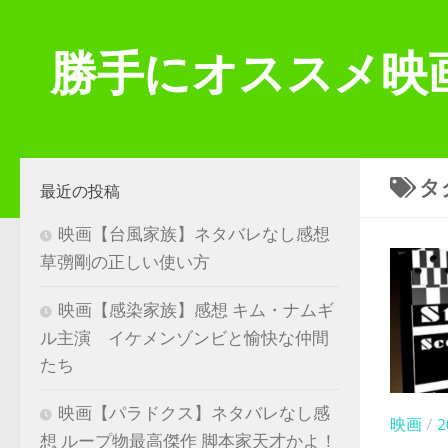
コンテンツへスキップ
勝手にオススメ映
タ
最近の投稿
映画【台風家族】ネタバレなし感想
草彅剛の正しい使い方
映画【感染家族】感想 キム・ナムギ
ル主演 イケメンゾンビと愉快な仲間
たち
映画【パラドクス】ネタバレなし感
映画
/
想 ループ物最高傑作 脚本家天才かよ！