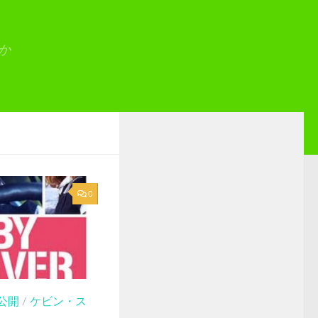
か
0
年公開
/
ケビン・ス