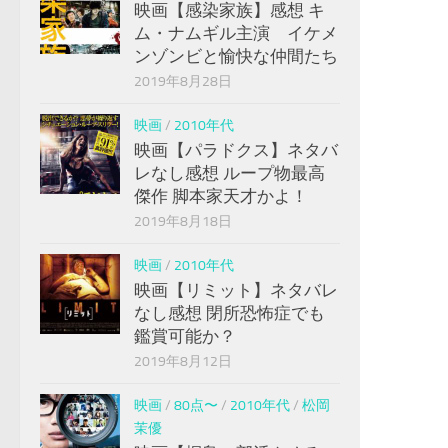
映画【感染家族】感想 キ
ム・ナムギル主演 イケメ
ンゾンビと愉快な仲間たち
2019年8月28日
映画
/
2010年代
映画【パラドクス】ネタバ
レなし感想 ループ物最高
傑作 脚本家天才かよ！
2019年8月18日
映画
/
2010年代
映画【リミット】ネタバレ
なし感想 閉所恐怖症でも
鑑賞可能か？
2019年8月12日
映画
/
80点〜
/
2010年代
/
松岡
茉優