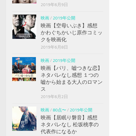
2019年6月9日
映画
/
2019年公開
映画【空母いぶき】感想
かわぐちかいじ原作コミッ
クを映画化
2019年6月8日
映画
/
2019年公開
映画【パリ、嘘つきな恋】
ネタバレなし感想 １つの
嘘から始まる大人のロマン
ス
2019年6月2日
映画
/
80点〜
/
2019年公開
映画【居眠り磐音】感想
ネタバレなし 松坂桃李の
代表作になるか