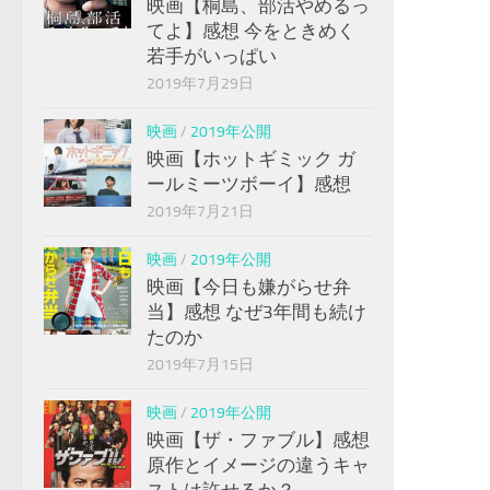
映画【桐島、部活やめるっ
てよ】感想 今をときめく
若手がいっぱい
2019年7月29日
映画
/
2019年公開
映画【ホットギミック ガ
ールミーツボーイ】感想
2019年7月21日
映画
/
2019年公開
映画【今日も嫌がらせ弁
当】感想 なぜ3年間も続け
たのか
2019年7月15日
映画
/
2019年公開
映画【ザ・ファブル】感想
原作とイメージの違うキャ
ストは許せるか？