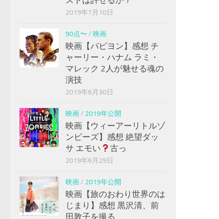
2019年7月10日
90点〜
/
映画
映画【パピヨン】感想 チ
ャーリー・ハナム ラミ・
マレック 2人が魅せる魂の
演技
2019年6月30日
映画
/
2019年公開
映画【ウィーアーリトルゾ
ンビーズ】感想 絶望ダッ
サ エモい
古っ
2019年6月29日
映画
/
2019年公開
映画【旅のおわり世界のは
じまり】感想 黒沢清、前
田敦子を撮る