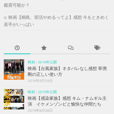
鑑賞可能か？
映画【桐島、部活やめるってよ】感想 今をときめく
若手がいっぱい
映画
/
2019年公開
映画【台風家族】ネタバレなし感想 草彅
剛の正しい使い方
2019年9月29日
映画
/
2019年公開
映画【感染家族】感想 キム・ナムギル主
演 イケメンゾンビと愉快な仲間たち
2019年8月28日