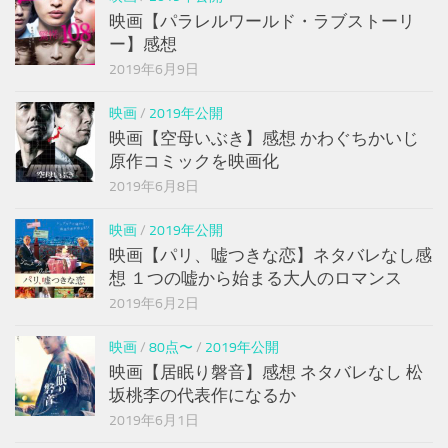
映画【パラレルワールド・ラブストーリ
ー】感想
2019年6月9日
映画
/
2019年公開
映画【空母いぶき】感想 かわぐちかいじ
原作コミックを映画化
2019年6月8日
映画
/
2019年公開
映画【パリ、嘘つきな恋】ネタバレなし感
想 １つの嘘から始まる大人のロマンス
2019年6月2日
映画
/
80点〜
/
2019年公開
映画【居眠り磐音】感想 ネタバレなし 松
坂桃李の代表作になるか
2019年6月1日