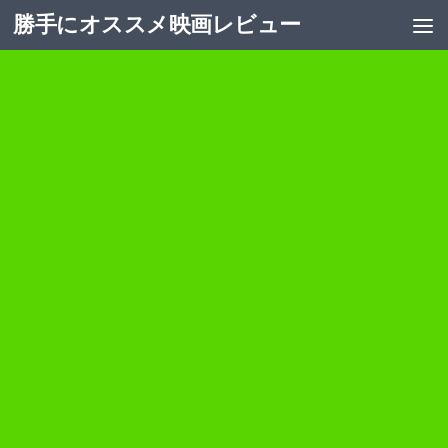
勝手にオススメ映画レビュー
コンテンツへスキップ