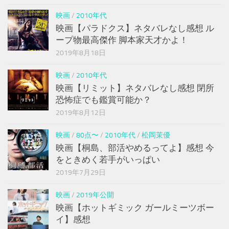
映画
/
2010年代
映画【パラドクス】ネタバレなし感想 ル
ープ物最高傑作 脚本家天才かよ！
2019年8月18日
映画
/
2010年代
映画【リミット】ネタバレなし感想 閉所
恐怖症でも鑑賞可能か？
2019年8月12日
映画
/
80点〜
/
2010年代
/
松岡茉優
映画【桐島、部活やめるってよ】感想 今
をときめく若手がいっぱい
2019年7月29日
映画
/
2019年公開
映画【ホットギミック ガールミーツボー
イ】感想