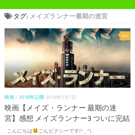
タグ:
メイズランナー最期の迷宮
0
映画
/
2018年公開
2018年7月1日
映画【メイズ・ランナー 最期の迷
宮】感想 メイズランナー3 ついに完結
こんにちは
ごんピクシーです(^_^)...