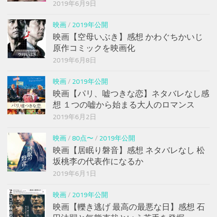
2019年6月9日
映画
/
2019年公開
映画【空母いぶき】感想 かわぐちかいじ
原作コミックを映画化
2019年6月8日
映画
/
2019年公開
映画【パリ、嘘つきな恋】ネタバレなし感
想 １つの嘘から始まる大人のロマンス
2019年6月2日
映画
/
80点〜
/
2019年公開
映画【居眠り磐音】感想 ネタバレなし 松
坂桃李の代表作になるか
2019年6月1日
映画
/
2019年公開
映画【轢き逃げ 最高の最悪な日】感想 石