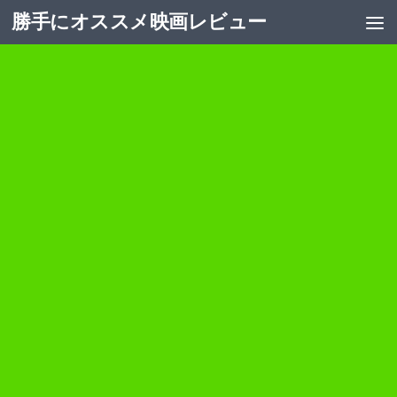
勝手にオススメ映画レビュー
コンテンツへスキップ