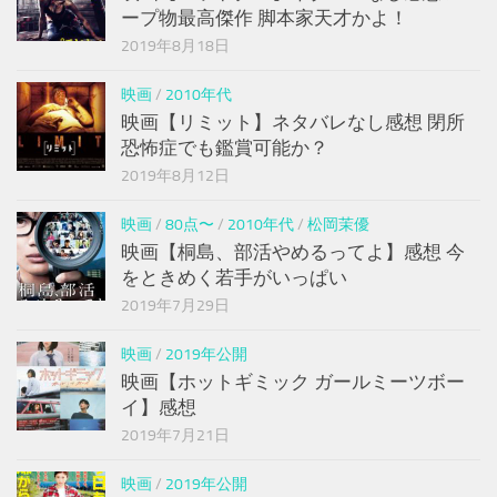
ープ物最高傑作 脚本家天才かよ！
2019年8月18日
映画
/
2010年代
映画【リミット】ネタバレなし感想 閉所
恐怖症でも鑑賞可能か？
2019年8月12日
映画
/
80点〜
/
2010年代
/
松岡茉優
映画【桐島、部活やめるってよ】感想 今
をときめく若手がいっぱい
2019年7月29日
映画
/
2019年公開
映画【ホットギミック ガールミーツボー
イ】感想
2019年7月21日
映画
/
2019年公開