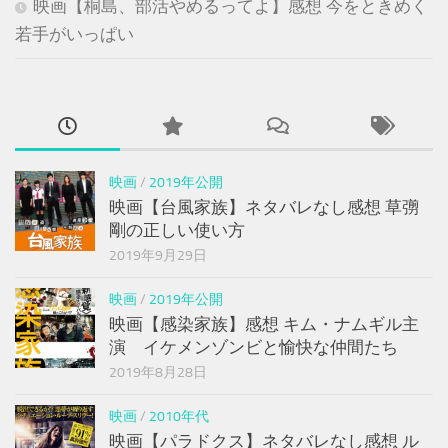
映画【桐島、部活やめるってよ】感想 今をときめく
若手がいっぱい
映画
/
2019年公開
映画【台風家族】ネタバレなし感想 草彅
剛の正しい使い方
2019年9月29日
映画
/
2019年公開
映画【感染家族】感想 キム・ナムギル主
演 イケメンゾンビと愉快な仲間たち
2019年8月28日
映画
/
2010年代
映画【パラドクス】ネタバレなし感想 ル