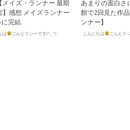
【メイズ・ランナー 最期
あまりの面白さ
宮】感想 メイズランナー
館で2回見た作
いに完結
ンナー】
ちは
ごんピクシーです(^_^)...
こんにちは
ごんピクシー