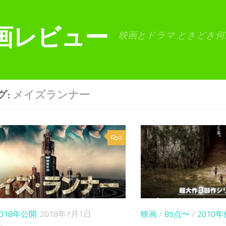
画レビュー
映画とドラマ ときどき何
グ:
メイズランナー
0
2018年公開
2018年7月1日
映画
/
85点〜
/
2010年