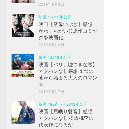
2019年6月9日
映画
/
2019年公開
映画【空母いぶき】感想
かわぐちかいじ原作コミッ
クを映画化
2019年6月8日
映画
/
2019年公開
映画【パリ、嘘つきな恋】
ネタバレなし感想 １つの
嘘から始まる大人のロマン
ス
2019年6月2日
映画
/
80点〜
/
2019年公開
映画【居眠り磐音】感想
ネタバレなし 松坂桃李の
代表作になるか