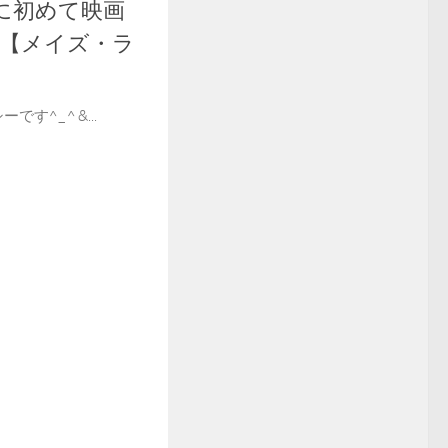
に初めて映画
品【メイズ・ラ
です^_^ &...