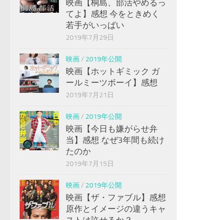
映画【桐島、部活やめるっ
てよ】感想 今をときめく
若手がいっぱい
2019年7月29日
映画
/
2019年公開
映画【ホットギミック ガ
ールミーツボーイ】感想
2019年7月21日
映画
/
2019年公開
映画【今日も嫌がらせ弁
当】感想 なぜ3年間も続け
たのか
2019年7月15日
映画
/
2019年公開
映画【ザ・ファブル】感想
原作とイメージの違うキャ
ストは許せるか？