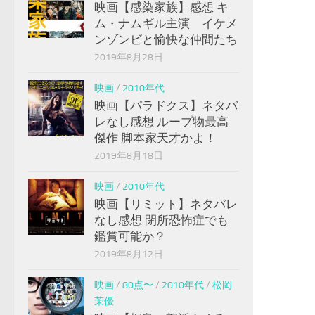
映画【感染家族】感想 キ
ム・ナムギル主演 イケメ
ンゾンビと愉快な仲間たち
2019年8月28日
映画
/
2010年代
映画【パラドクス】ネタバ
レなし感想 ループ物最高
傑作 脚本家天才かよ！
2019年8月18日
映画
/
2010年代
映画【リミット】ネタバレ
なし感想 閉所恐怖症でも
鑑賞可能か？
2019年8月12日
映画
/
80点〜
/
2010年代
/
松岡
茉優