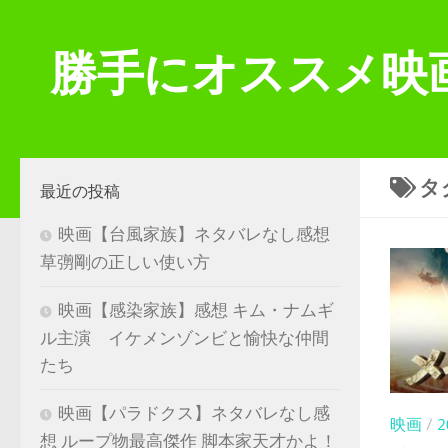
コンテンツへスキップ
勝手にオススメ映
タ
最近の投稿
映画【台風家族】ネタバレなし感想
草彅剛の正しい使い方
映画【感染家族】感想 キム・ナムギ
ル主演 イケメンゾンビと愉快な仲間
たち
映画【パラドクス】ネタバレなし感
映画
/
想 ループ物最高傑作 脚本家天才かよ！