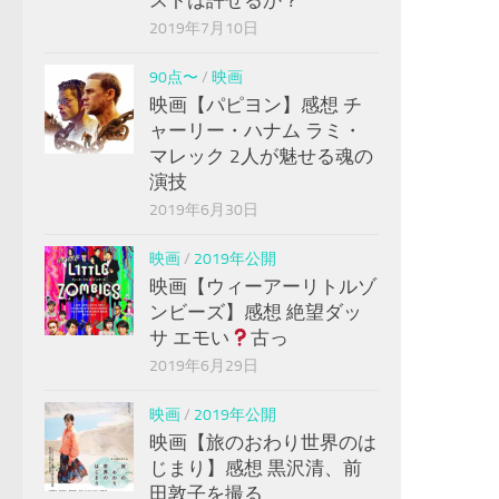
2019年7月10日
90点〜
/
映画
映画【パピヨン】感想 チ
ャーリー・ハナム ラミ・
マレック 2人が魅せる魂の
演技
2019年6月30日
映画
/
2019年公開
映画【ウィーアーリトルゾ
ンビーズ】感想 絶望ダッ
サ エモい
古っ
2019年6月29日
映画
/
2019年公開
映画【旅のおわり世界のは
じまり】感想 黒沢清、前
田敦子を撮る