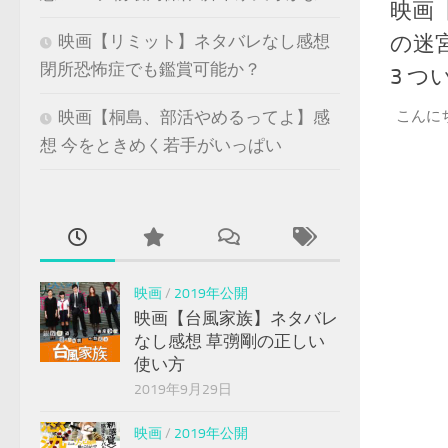
映画
の迷
映画【リミット】ネタバレなし感想
閉所恐怖症でも鑑賞可能か？
3 つ
こんに
映画【桐島、部活やめるってよ】感
想 今をときめく若手がいっぱい
映画
/
2019年公開
映画【台風家族】ネタバレ
なし感想 草彅剛の正しい
使い方
2019年9月29日
映画
/
2019年公開