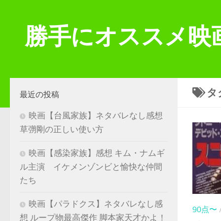
コンテンツへスキップ
勝手にオススメ映
タ
最近の投稿
映画【台風家族】ネタバレなし感想
草彅剛の正しい使い方
映画【感染家族】感想 キム・ナムギ
ル主演 イケメンゾンビと愉快な仲間
たち
映画【パラドクス】ネタバレなし感
90点〜
想 ループ物最高傑作 脚本家天才かよ！