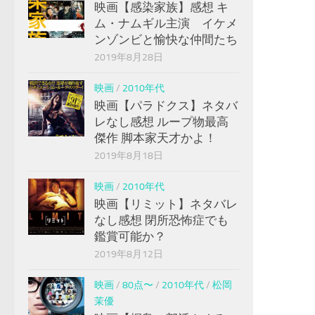
映画【感染家族】感想 キ
ム・ナムギル主演 イケメ
ンゾンビと愉快な仲間たち
2019年8月28日
映画
/
2010年代
映画【パラドクス】ネタバ
レなし感想 ループ物最高
傑作 脚本家天才かよ！
2019年8月18日
映画
/
2010年代
映画【リミット】ネタバレ
なし感想 閉所恐怖症でも
鑑賞可能か？
2019年8月12日
映画
/
80点〜
/
2010年代
/
松岡
茉優