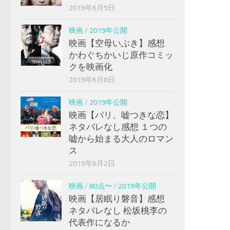
2019年6月9日
映画
/
2019年公開
映画【空母いぶき】感想
かわぐちかいじ原作コミッ
クを映画化
2019年6月8日
映画
/
2019年公開
映画【パリ、嘘つきな恋】
ネタバレなし感想 １つの
嘘から始まる大人のロマン
ス
2019年6月2日
映画
/
80点〜
/
2019年公開
映画【居眠り磐音】感想
ネタバレなし 松坂桃李の
代表作になるか