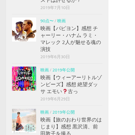
2019年7月10日
90点〜
/
映画
映画【パピヨン】感想 チ
ャーリー・ハナム ラミ・
マレック 2人が魅せる魂の
演技
2019年6月30日
映画
/
2019年公開
映画【ウィーアーリトルゾ
ンビーズ】感想 絶望ダッ
サ エモい
古っ
2019年6月29日
映画
/
2019年公開
映画【旅のおわり世界のは
じまり】感想 黒沢清、前
田敦子を撮る