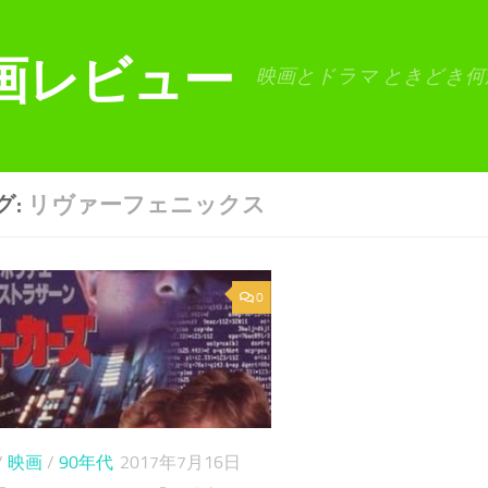
画レビュー
映画とドラマ ときどき何
グ:
リヴァーフェニックス
0
/
映画
/
90年代
2017年7月16日