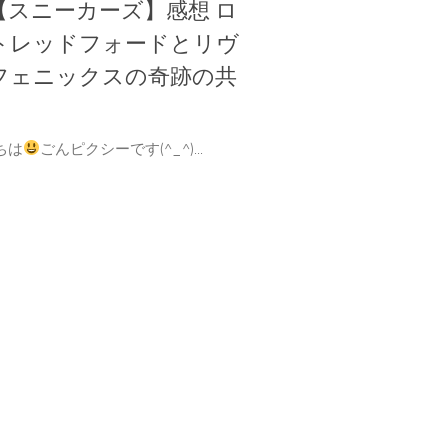
【スニーカーズ】感想 ロ
トレッドフォードとリヴ
フェニックスの奇跡の共
ちは
ごんピクシーです(^_^)...