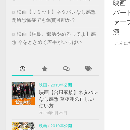
映画
バー
映画【リミット】ネタバレなし感想
閉所恐怖症でも鑑賞可能か？
ァー
演
映画【桐島、部活やめるってよ】感
想 今をときめく若手がいっぱい
こんに
映画
/
2019年公開
映画【台風家族】ネタバレ
なし感想 草彅剛の正しい
使い方
2019年9月29日
映画
/
2019年公開