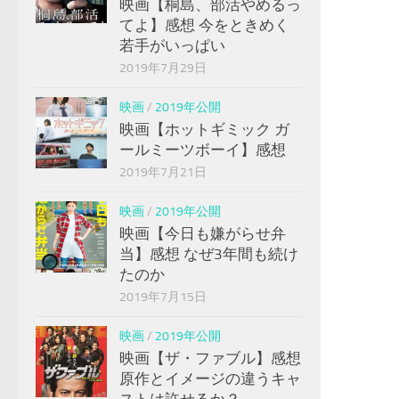
映画【桐島、部活やめるっ
てよ】感想 今をときめく
若手がいっぱい
2019年7月29日
映画
/
2019年公開
映画【ホットギミック ガ
ールミーツボーイ】感想
2019年7月21日
映画
/
2019年公開
映画【今日も嫌がらせ弁
当】感想 なぜ3年間も続け
たのか
2019年7月15日
映画
/
2019年公開
映画【ザ・ファブル】感想
原作とイメージの違うキャ
ストは許せるか？