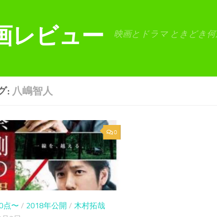
画レビュー
映画とドラマ ときどき何
グ:
八嶋智人
0
80点〜
/
2018年公開
/
木村拓哉