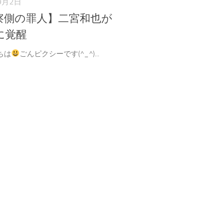
9月2日
察側の罪人】二宮和也が
に覚醒
ちは
ごんピクシーです(^_^)...