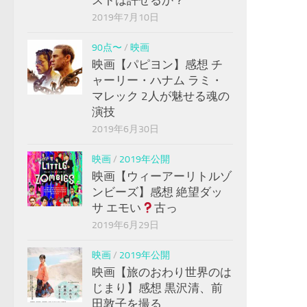
2019年7月10日
90点〜
/
映画
映画【パピヨン】感想 チ
ャーリー・ハナム ラミ・
マレック 2人が魅せる魂の
演技
2019年6月30日
映画
/
2019年公開
映画【ウィーアーリトルゾ
ンビーズ】感想 絶望ダッ
サ エモい
古っ
2019年6月29日
映画
/
2019年公開
映画【旅のおわり世界のは
じまり】感想 黒沢清、前
田敦子を撮る