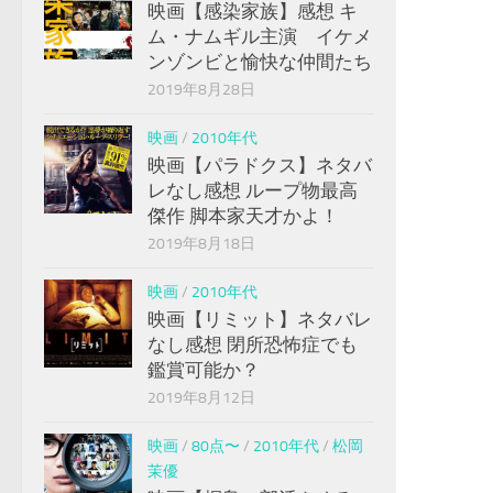
映画【感染家族】感想 キ
ム・ナムギル主演 イケメ
ンゾンビと愉快な仲間たち
2019年8月28日
映画
/
2010年代
映画【パラドクス】ネタバ
レなし感想 ループ物最高
傑作 脚本家天才かよ！
2019年8月18日
映画
/
2010年代
映画【リミット】ネタバレ
なし感想 閉所恐怖症でも
鑑賞可能か？
2019年8月12日
映画
/
80点〜
/
2010年代
/
松岡
茉優