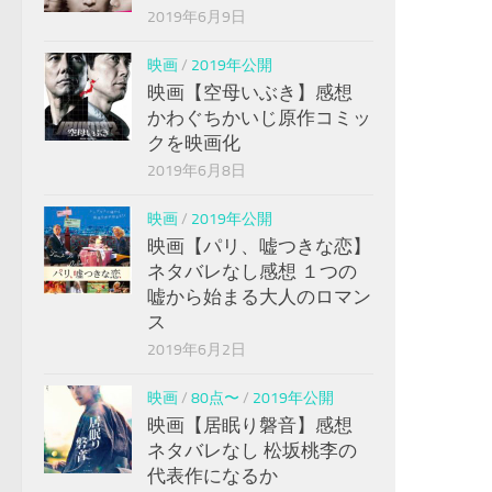
2019年6月9日
映画
/
2019年公開
映画【空母いぶき】感想
かわぐちかいじ原作コミッ
クを映画化
2019年6月8日
映画
/
2019年公開
映画【パリ、嘘つきな恋】
ネタバレなし感想 １つの
嘘から始まる大人のロマン
ス
2019年6月2日
映画
/
80点〜
/
2019年公開
映画【居眠り磐音】感想
ネタバレなし 松坂桃李の
代表作になるか