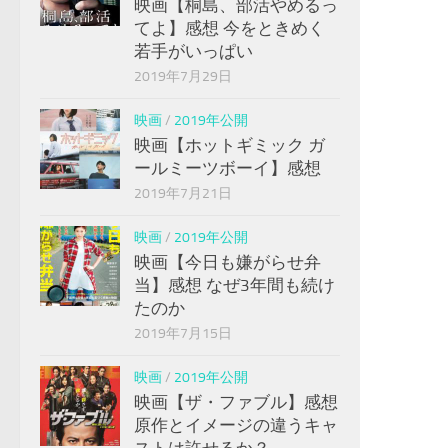
映画【桐島、部活やめるっ
てよ】感想 今をときめく
若手がいっぱい
2019年7月29日
映画
/
2019年公開
映画【ホットギミック ガ
ールミーツボーイ】感想
2019年7月21日
映画
/
2019年公開
映画【今日も嫌がらせ弁
当】感想 なぜ3年間も続け
たのか
2019年7月15日
映画
/
2019年公開
映画【ザ・ファブル】感想
原作とイメージの違うキャ
ストは許せるか？