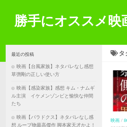
コンテンツへスキップ
勝手にオススメ映
タ
最近の投稿
映画【台風家族】ネタバレなし感想
草彅剛の正しい使い方
映画【感染家族】感想 キム・ナムギ
ル主演 イケメンゾンビと愉快な仲間
たち
映画【パラドクス】ネタバレなし感
映画
/
想 ループ物最高傑作 脚本家天才かよ！