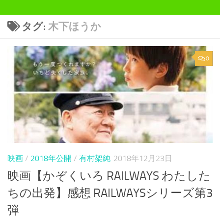
タグ:
木下ほうか
0
映画
/
2018年公開
/
有村架純
2018年12月23日
映画【かぞくいろ RAILWAYS わたした
ちの出発】感想 RAILWAYSシリーズ第3
弾