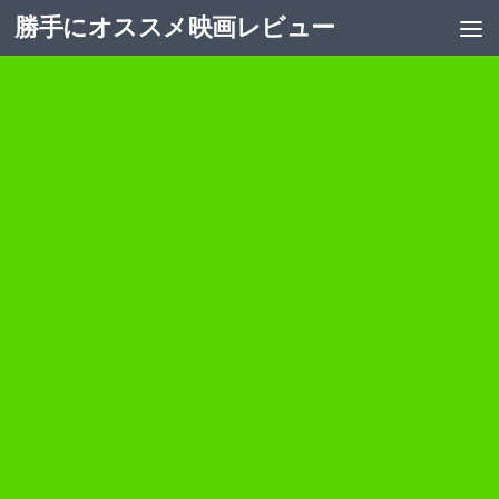
勝手にオススメ映画レビュー
コンテンツへスキップ