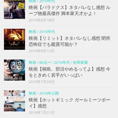
映画
/
2010年代
映画【パラドクス】ネタバレなし感想 ル
ープ物最高傑作 脚本家天才かよ！
2019年8月18日
映画
/
2010年代
映画【リミット】ネタバレなし感想 閉所
恐怖症でも鑑賞可能か？
2019年8月12日
映画
/
80点〜
/
2010年代
/
松岡茉優
映画【桐島、部活やめるってよ】感想 今
をときめく若手がいっぱい
2019年7月29日
映画
/
2019年公開
映画【ホットギミック ガールミーツボー
イ】感想
2019年7月21日