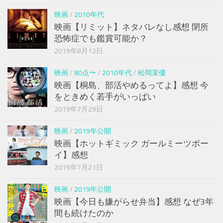
映画
/
2010年代
映画【リミット】ネタバレなし感想 閉所
恐怖症でも鑑賞可能か？
2019年8月12日
映画
/
80点〜
/
2010年代
/
松岡茉優
映画【桐島、部活やめるってよ】感想 今
をときめく若手がいっぱい
2019年7月29日
映画
/
2019年公開
映画【ホットギミック ガールミーツボー
イ】感想
2019年7月21日
映画
/
2019年公開
映画【今日も嫌がらせ弁当】感想 なぜ3年
間も続けたのか