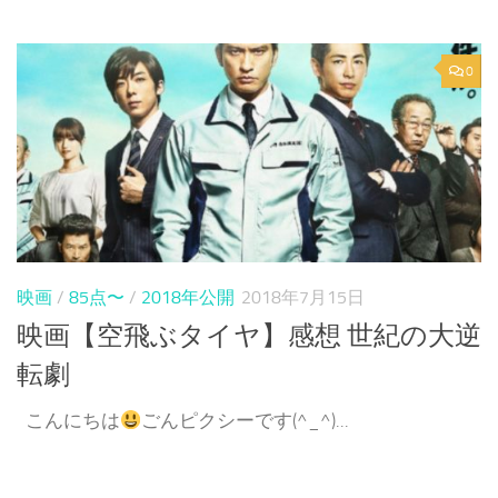
0
映画
/
85点〜
/
2018年公開
2018年7月15日
映画【空飛ぶタイヤ】感想 世紀の大逆
転劇
こんにちは
ごんピクシーです(^_^)...