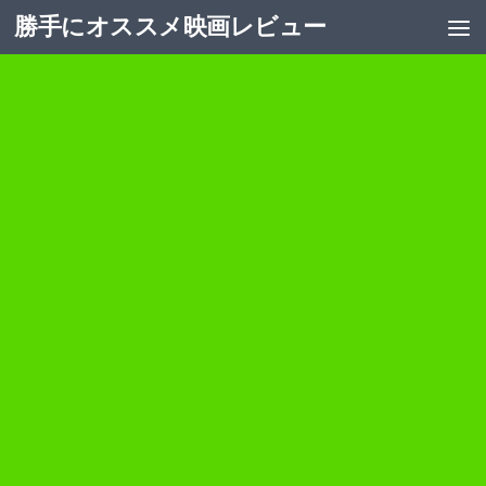
勝手にオススメ映画レビュー
コンテンツへスキップ