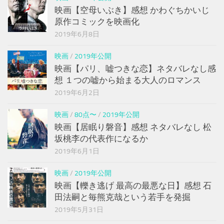
映画【空母いぶき】感想 かわぐちかいじ
原作コミックを映画化
2019年6月8日
映画
/
2019年公開
映画【パリ、嘘つきな恋】ネタバレなし感
想 １つの嘘から始まる大人のロマンス
2019年6月2日
映画
/
80点〜
/
2019年公開
映画【居眠り磐音】感想 ネタバレなし 松
坂桃李の代表作になるか
2019年6月1日
映画
/
2019年公開
映画【轢き逃げ 最高の最悪な日】感想 石
田法嗣と毎熊克哉という若手を発掘
2019年5月31日