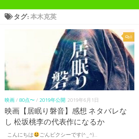
タグ:
本木克英
0
映画
/
80点〜
/
2019年公開
2019年6月1日
映画【居眠り磐音】感想 ネタバレな
し 松坂桃李の代表作になるか
こんにちは
ごんピクシーです(^_^)...