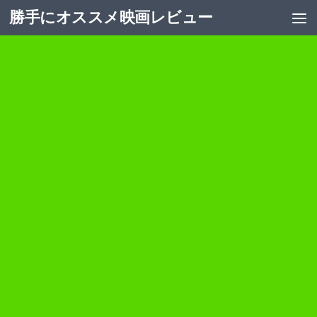
勝手にオススメ映画レビュー
コンテンツへスキップ