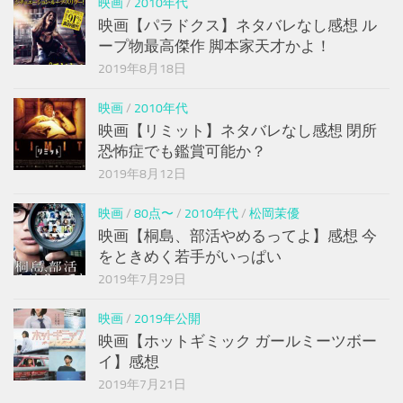
映画
/
2010年代
映画【パラドクス】ネタバレなし感想 ル
ープ物最高傑作 脚本家天才かよ！
2019年8月18日
映画
/
2010年代
映画【リミット】ネタバレなし感想 閉所
恐怖症でも鑑賞可能か？
2019年8月12日
映画
/
80点〜
/
2010年代
/
松岡茉優
映画【桐島、部活やめるってよ】感想 今
をときめく若手がいっぱい
2019年7月29日
映画
/
2019年公開
映画【ホットギミック ガールミーツボー
イ】感想
2019年7月21日