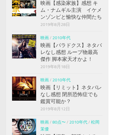
映画【感染家族】感想 キ
ム・ナムギル主演 イケメ
ンゾンビと愉快な仲間たち
2019年8月28日
映画
/
2010年代
映画【パラドクス】ネタバ
レなし感想 ループ物最高
傑作 脚本家天才かよ！
2019年8月18日
映画
/
2010年代
映画【リミット】ネタバレ
なし感想 閉所恐怖症でも
鑑賞可能か？
2019年8月12日
映画
/
80点〜
/
2010年代
/
松岡
茉優