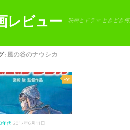
画レビュー
映画とドラマ ときどき何
グ:
風の谷のナウシカ
0
80年代
2017年6月11日