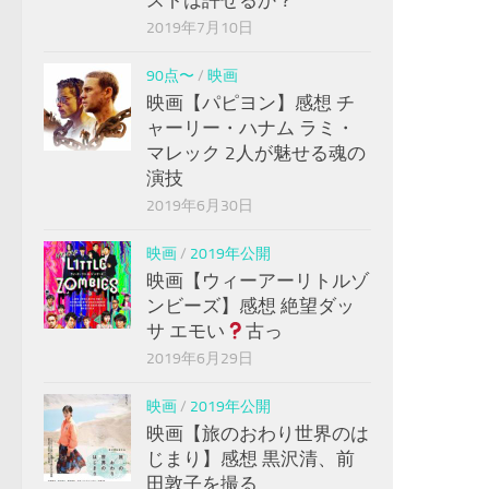
2019年7月10日
90点〜
/
映画
映画【パピヨン】感想 チ
ャーリー・ハナム ラミ・
マレック 2人が魅せる魂の
演技
2019年6月30日
映画
/
2019年公開
映画【ウィーアーリトルゾ
ンビーズ】感想 絶望ダッ
サ エモい
古っ
2019年6月29日
映画
/
2019年公開
映画【旅のおわり世界のは
じまり】感想 黒沢清、前
田敦子を撮る