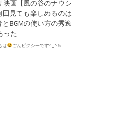
リ映画【風の谷のナウシ
何回見ても楽しめるのは
音とBGMの使い方の秀逸
あった
ちは
ごんピクシーです^_^ &...