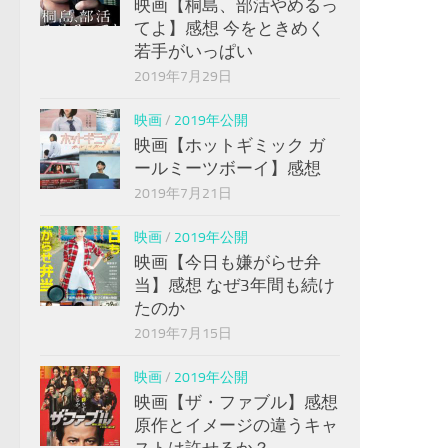
映画【桐島、部活やめるっ
てよ】感想 今をときめく
若手がいっぱい
2019年7月29日
映画
/
2019年公開
映画【ホットギミック ガ
ールミーツボーイ】感想
2019年7月21日
映画
/
2019年公開
映画【今日も嫌がらせ弁
当】感想 なぜ3年間も続け
たのか
2019年7月15日
映画
/
2019年公開
映画【ザ・ファブル】感想
原作とイメージの違うキャ
ストは許せるか？