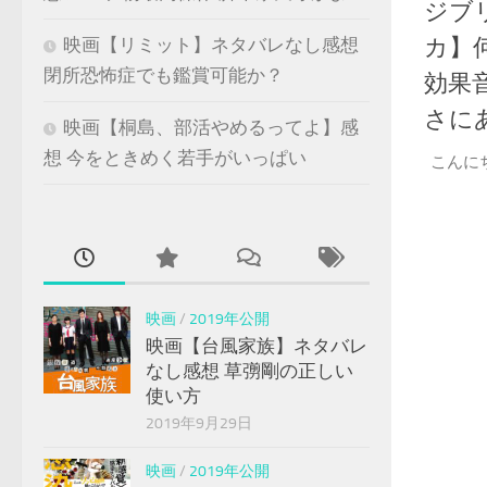
ジブ
カ】
映画【リミット】ネタバレなし感想
閉所恐怖症でも鑑賞可能か？
効果
さに
映画【桐島、部活やめるってよ】感
想 今をときめく若手がいっぱい
こんに
映画
/
2019年公開
映画【台風家族】ネタバレ
なし感想 草彅剛の正しい
使い方
2019年9月29日
映画
/
2019年公開