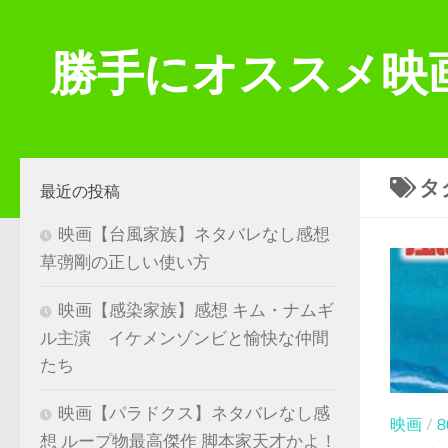
コンテンツへスキップ
勝手にオススメ映
タ
最近の投稿
映画【台風家族】ネタバレなし感想
草彅剛の正しい使い方
映画【感染家族】感想 キム・ナムギ
ル主演 イケメンゾンビと愉快な仲間
たち
映画【パラドクス】ネタバレなし感
映画
/
想 ループ物最高傑作 脚本家天才かよ！