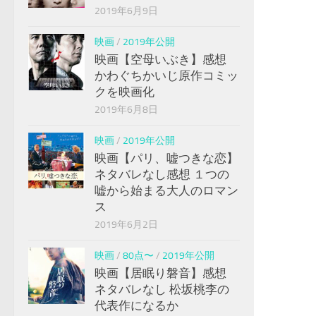
2019年6月9日
映画
/
2019年公開
映画【空母いぶき】感想
かわぐちかいじ原作コミッ
クを映画化
2019年6月8日
映画
/
2019年公開
映画【パリ、嘘つきな恋】
ネタバレなし感想 １つの
嘘から始まる大人のロマン
ス
2019年6月2日
映画
/
80点〜
/
2019年公開
映画【居眠り磐音】感想
ネタバレなし 松坂桃李の
代表作になるか