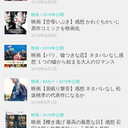
2019年6月9日
映画
/
2019年公開
映画【空母いぶき】感想 かわぐちかいじ
原作コミックを映画化
2019年6月8日
映画
/
2019年公開
映画【パリ、嘘つきな恋】ネタバレなし感
想 １つの嘘から始まる大人のロマンス
2019年6月2日
映画
/
80点〜
/
2019年公開
映画【居眠り磐音】感想 ネタバレなし 松
坂桃李の代表作になるか
2019年6月1日
映画
/
2019年公開
映画【轢き逃げ 最高の最悪な日】感想 石