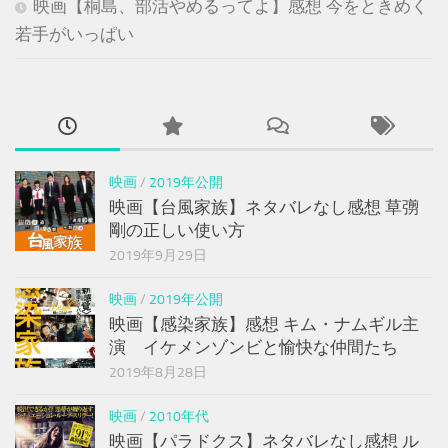
映画【桐島、部活やめるってよ】感想 今をときめく
若手がいっぱい
映画
/
2019年公開
映画【台風家族】ネタバレなし感想 草彅
剛の正しい使い方
2019年9月29日
映画
/
2019年公開
映画【感染家族】感想 キム・ナムギル主
演 イケメンゾンビと愉快な仲間たち
2019年8月28日
映画
/
2010年代
映画【パラドクス】ネタバレなし感想 ル