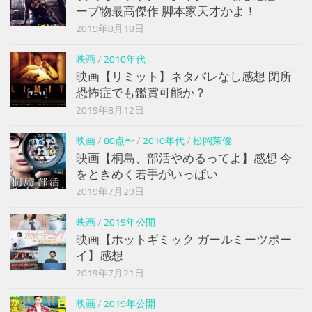
ープ物最高傑作 脚本家天才かよ！
2019年8月18日
映画
/
2010年代
映画【リミット】ネタバレなし感想 閉所
恐怖症でも鑑賞可能か？
2019年8月12日
映画
/
80点〜
/
2010年代
/
松岡茉優
映画【桐島、部活やめるってよ】感想 今
をときめく若手がいっぱい
2019年7月29日
映画
/
2019年公開
映画【ホットギミック ガールミーツボー
イ】感想
2019年7月21日
映画
/
2019年公開