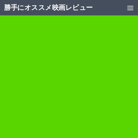
勝手にオススメ映画レビュー
コンテンツへスキップ