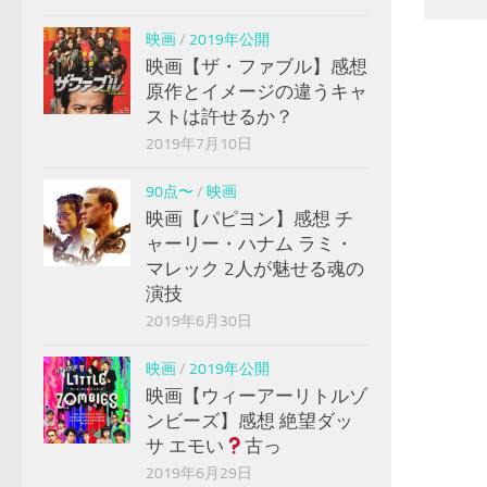
映画
/
2019年公開
映画【ザ・ファブル】感想
原作とイメージの違うキャ
ストは許せるか？
2019年7月10日
90点〜
/
映画
映画【パピヨン】感想 チ
ャーリー・ハナム ラミ・
マレック 2人が魅せる魂の
演技
2019年6月30日
映画
/
2019年公開
映画【ウィーアーリトルゾ
ンビーズ】感想 絶望ダッ
サ エモい
古っ
2019年6月29日