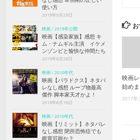
なし感想 草彅剛の正しい
使い方
2019年9月29日
お
映画
/
2019年公開
映画【感染家族】感想 キ
ム・ナムギル主演 イケメ
ンゾンビと愉快な仲間たち
2019年8月28日
映画
/
2010年代
映画レ
映画【パラドクス】ネタバ
始めま
レなし感想 ループ物最高
傑作 脚本家天才かよ！
2017年
2019年8月18日
映画
/
2010年代
映画【リミット】ネタバレ
なし感想 閉所恐怖症でも
鑑賞可能か？