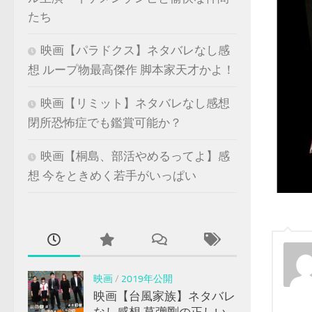
たち
映画【パラドクス】ネタバレなし感
想 ループ物最高傑作 脚本家天才かよ！
映画【リミット】ネタバレなし感想
閉所恐怖症でも鑑賞可能か？
映画【桐島、部活やめるってよ】感
想 今をときめく若手がいっぱい
映画
/
2019年公開
映画【台風家族】ネタバレ