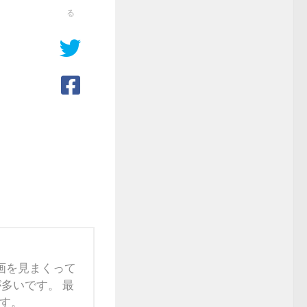
る
映画を見まくって
多いです。 最
す。