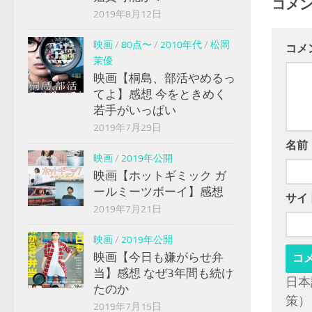
コメ
2019年8月12日
映画
/
80点〜
/
2010年代
/
松岡
コメ
茉優
映画【桐島、部活やめるっ
てよ】感想 今をときめく
若手がいっぱい
2019年7月29日
名前
映画
/
2019年公開
映画【ホットギミック ガ
ールミーツボーイ】感想
サイ
2019年7月21日
映画
/
2019年公開
映画【今日も嫌がらせ弁
当】感想 なぜ3年間も続け
日本
たのか
策）
2019年7月15日