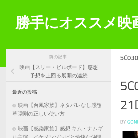
コンテンツへスキップ
勝手にオススメ映
5C03
前の記事
映画【スリー・ビルボード】感想
予想を上回る展開の連続
5C
最近の投稿
21
映画【台風家族】ネタバレなし感想
草彅剛の正しい使い方
BY
GON
映画【感染家族】感想 キム・ナムギ
ル主演 イケメンゾンビと愉快な仲間