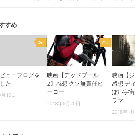
すすめ
0
0
ビューブログを
映画【デッドプール
映画【ジ
した
2】感想 クソ無責任ヒ
感想 デ
ーロー
ぽい宇宙
3月10日
ラマ
2018年6月20日
2018年1