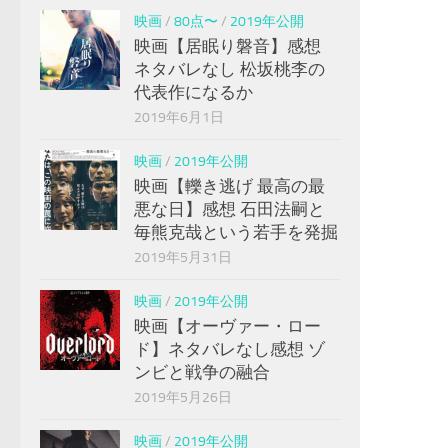
映画
/
80点〜
/
2019年公開
映画【居眠り磐音】感想
ネタバレなし 松坂桃李の
代表作になるか
2019年6月1日
映画
/
2019年公開
映画【轢き逃げ 最高の最
悪な日】感想 石田法嗣と
毎熊克哉という若手を発掘
2019年5月31日
映画
/
2019年公開
映画【オーヴァー・ロー
ド】ネタバレなし感想 ゾ
ンビと戦争の融合
2019年5月26日
映画
/
2019年公開