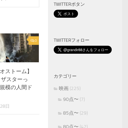
TWITTERボタン
TWITTERフォロー
0
オストーム】
カテゴリー
ィザスターっ
規模の人間ド
映画
(225)
90点〜
(7)
月28日
85点〜
(29)
80点〜
(42)