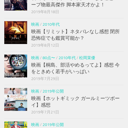
ープ物最高傑作 脚本家天才かよ！
2019年8月18日
映画
/
2010年代
映画【リミット】ネタバレなし感想 閉所
恐怖症でも鑑賞可能か？
2019年8月12日
映画
/
80点〜
/
2010年代
/
松岡茉優
映画【桐島、部活やめるってよ】感想 今
をときめく若手がいっぱい
2019年7月29日
映画
/
2019年公開
映画【ホットギミック ガールミーツボー
イ】感想
2019年7月21日
映画
/
2019年公開