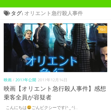
タグ:
オリエント急行殺人事件
0
映画
/
2017年公開
2017年12月14日
映画【オリエント急行殺人事件】感想
乗客全員が容疑者
こんにちは
ごんピクシーです(^_^)...