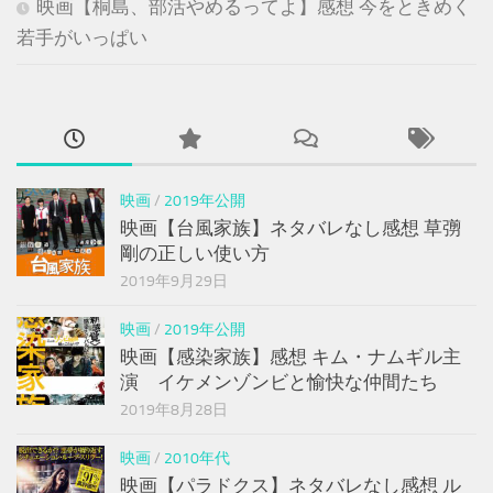
映画【桐島、部活やめるってよ】感想 今をときめく
若手がいっぱい
映画
/
2019年公開
映画【台風家族】ネタバレなし感想 草彅
剛の正しい使い方
2019年9月29日
映画
/
2019年公開
映画【感染家族】感想 キム・ナムギル主
演 イケメンゾンビと愉快な仲間たち
2019年8月28日
映画
/
2010年代
映画【パラドクス】ネタバレなし感想 ル