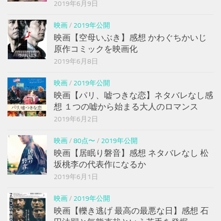
2019年6月9日
映画
/
2019年公開
映画【空母いぶき】感想 かわぐちかいじ
原作コミックを映画化
2019年6月8日
映画
/
2019年公開
映画【パリ、嘘つきな恋】ネタバレなし感
想 １つの嘘から始まる大人のロマンス
2019年6月2日
映画
/
80点〜
/
2019年公開
映画【居眠り磐音】感想 ネタバレなし 松
坂桃李の代表作になるか
2019年6月1日
映画
/
2019年公開
映画【轢き逃げ 最高の最悪な日】感想 石