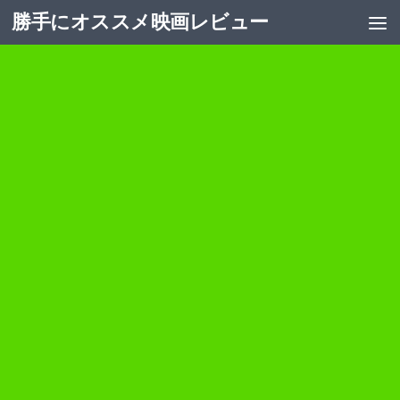
勝手にオススメ映画レビュー
コンテンツへスキップ