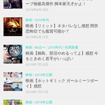
ープ物最高傑作 脚本家天才かよ！
2019年8月18日
映画
/
2010年代
映画【リミット】ネタバレなし感想 閉所
恐怖症でも鑑賞可能か？
2019年8月12日
映画
/
80点〜
/
2010年代
/
松岡茉優
映画【桐島、部活やめるってよ】感想 今
をときめく若手がいっぱい
2019年7月29日
映画
/
2019年公開
映画【ホットギミック ガールミーツボー
イ】感想
2019年7月21日
映画
/
2019年公開