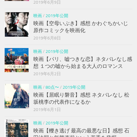
2019年6月9日
映画
/
2019年公開
映画【空母いぶき】感想 かわぐちかいじ
原作コミックを映画化
2019年6月8日
映画
/
2019年公開
映画【パリ、嘘つきな恋】ネタバレなし感
想 １つの嘘から始まる大人のロマンス
2019年6月2日
映画
/
80点〜
/
2019年公開
映画【居眠り磐音】感想 ネタバレなし 松
坂桃李の代表作になるか
2019年6月1日
映画
/
2019年公開
映画【轢き逃げ 最高の最悪な日】感想 石