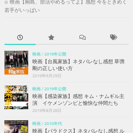
映画【桐島、部活やめるってよ】感想 今をときめく
若手がいっぱい
映画
/
2019年公開
映画【台風家族】ネタバレなし感想 草彅
剛の正しい使い方
2019年9月29日
映画
/
2019年公開
映画【感染家族】感想 キム・ナムギル主
演 イケメンゾンビと愉快な仲間たち
2019年8月28日
映画
/
2010年代
映画【パラドクス】ネタバレなし感想 ル