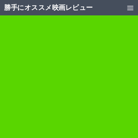
勝手にオススメ映画レビュー
コンテンツへスキップ