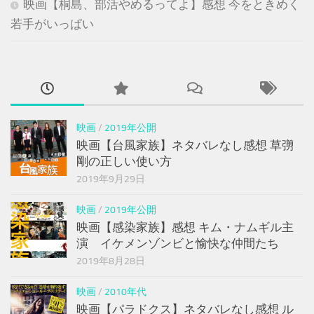
映画【桐島、部活やめるってよ】感想 今をときめく
若手がいっぱい
映画
/
2019年公開
映画【台風家族】ネタバレなし感想 草彅
剛の正しい使い方
2019年9月29日
映画
/
2019年公開
映画【感染家族】感想 キム・ナムギル主
演 イケメンゾンビと愉快な仲間たち
2019年8月28日
映画
/
2010年代
映画【パラドクス】ネタバレなし感想 ル