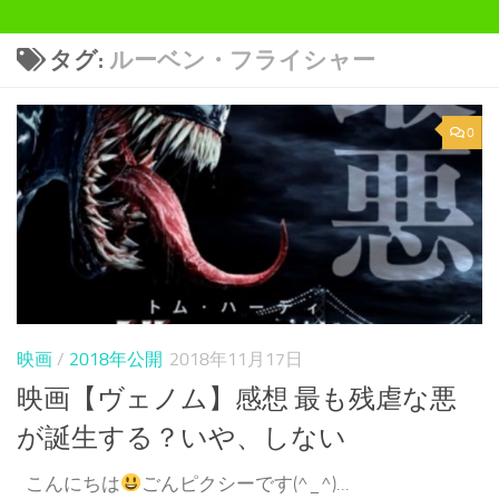
タグ:
ルーベン・フライシャー
0
映画
/
2018年公開
2018年11月17日
映画【ヴェノム】感想 最も残虐な悪
が誕生する？いや、しない
こんにちは
ごんピクシーです(^_^)...