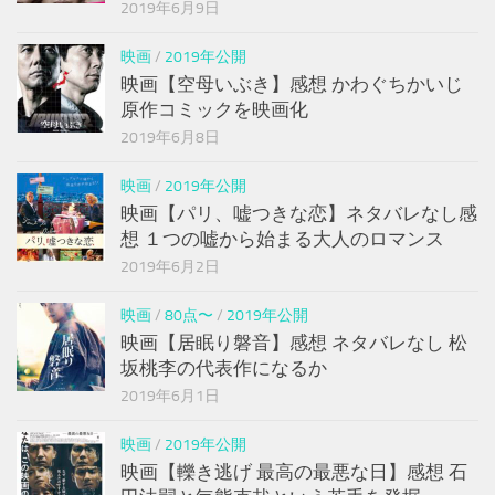
2019年6月9日
映画
/
2019年公開
映画【空母いぶき】感想 かわぐちかいじ
原作コミックを映画化
2019年6月8日
映画
/
2019年公開
映画【パリ、嘘つきな恋】ネタバレなし感
想 １つの嘘から始まる大人のロマンス
2019年6月2日
映画
/
80点〜
/
2019年公開
映画【居眠り磐音】感想 ネタバレなし 松
坂桃李の代表作になるか
2019年6月1日
映画
/
2019年公開
映画【轢き逃げ 最高の最悪な日】感想 石