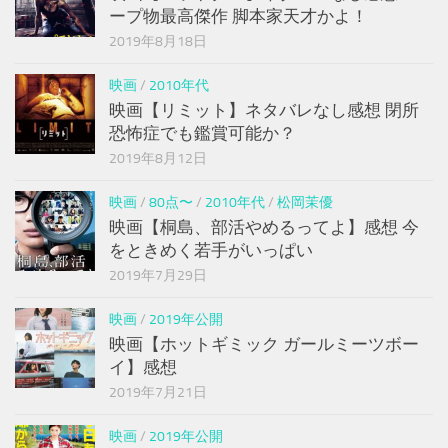
ープ物最高傑作 脚本家天才かよ！
2019年8月18日
映画
/
2010年代
映画【リミット】ネタバレなし感想 閉所
恐怖症でも鑑賞可能か？
2019年8月12日
映画
/
80点〜
/
2010年代
/
松岡茉優
映画【桐島、部活やめるってよ】感想 今
をときめく若手がいっぱい
2019年7月29日
映画
/
2019年公開
映画【ホットギミック ガールミーツボー
イ】感想
2019年7月21日
映画
/
2019年公開