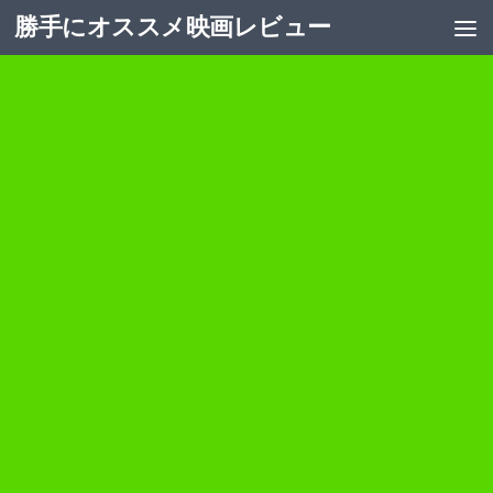
勝手にオススメ映画レビュー
コンテンツへスキップ