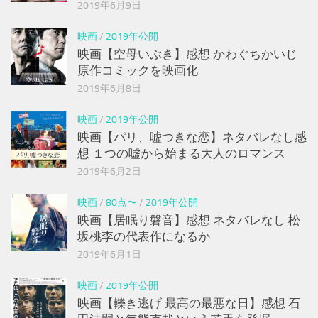
2019年6月9日
映画
/
2019年公開
映画【空母いぶき】感想 かわぐちかいじ
原作コミックを映画化
2019年6月8日
映画
/
2019年公開
映画【パリ、嘘つきな恋】ネタバレなし感
想 １つの嘘から始まる大人のロマンス
2019年6月2日
映画
/
80点〜
/
2019年公開
映画【居眠り磐音】感想 ネタバレなし 松
坂桃李の代表作になるか
2019年6月1日
映画
/
2019年公開
映画【轢き逃げ 最高の最悪な日】感想 石