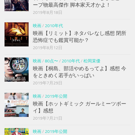
ープ物最高傑作 脚本家天才かよ！
2019年8月18日
映画
/
2010年代
映画【リミット】ネタバレなし感想 閉所
恐怖症でも鑑賞可能か？
2019年8月12日
映画
/
80点〜
/
2010年代
/
松岡茉優
映画【桐島、部活やめるってよ】感想 今
をときめく若手がいっぱい
2019年7月29日
映画
/
2019年公開
映画【ホットギミック ガールミーツボー
イ】感想
2019年7月21日
映画
/
2019年公開