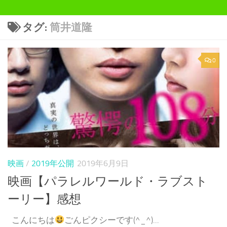
タグ:
筒井道隆
0
映画
/
2019年公開
2019年6月9日
映画【パラレルワールド・ラブスト
ーリー】感想
こんにちは
ごんピクシーです(^_^)...