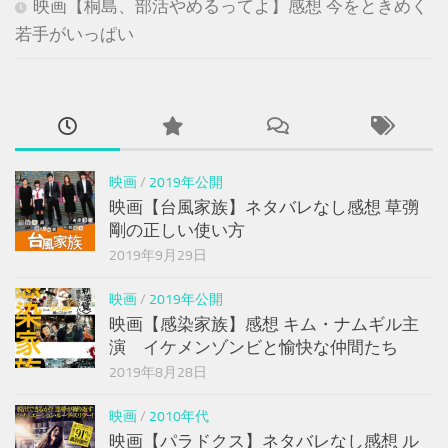
映画【桐島、部活やめるってよ】感想 今をときめく
若手がいっぱい
映画
/
2019年公開
映画【台風家族】ネタバレなし感想 草彅
剛の正しい使い方
2019年9月29日
映画
/
2019年公開
映画【感染家族】感想 キム・ナムギル主
演 イケメンゾンビと愉快な仲間たち
2019年8月28日
映画
/
2010年代
映画【パラドクス】ネタバレなし感想 ル