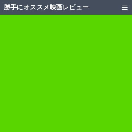
勝手にオススメ映画レビュー
コンテンツへスキップ