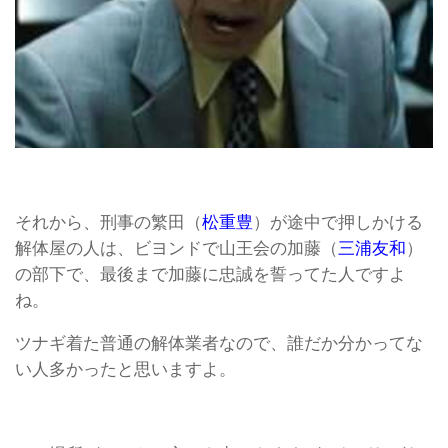
それから、刑事の繁田（
松重豊
）が途中で押しかける
解体屋の人は、ビヨンドで山王会の加藤（
三浦友和
）
の部下で、最後まで加藤に忠誠を誓ってた人ですよ
ね。
ツナギ着た普通の解体業者なので、誰だか分かってな
い人多かったと思いますよ。