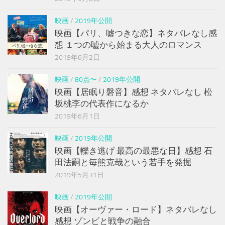
映画
/
2019年公開
映画【パリ、嘘つきな恋】ネタバレなし感
想 １つの嘘から始まる大人のロマンス
2019年6月2日
映画
/
80点〜
/
2019年公開
映画【居眠り磐音】感想 ネタバレなし 松
坂桃李の代表作になるか
2019年6月1日
映画
/
2019年公開
映画【轢き逃げ 最高の最悪な日】感想 石
田法嗣と毎熊克哉という若手を発掘
2019年5月31日
映画
/
2019年公開
映画【オーヴァー・ロード】ネタバレなし
感想 ゾンビと戦争の融合