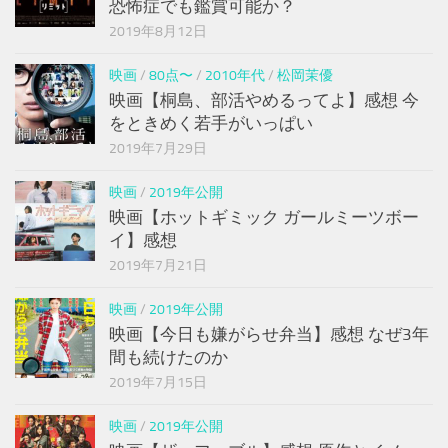
恐怖症でも鑑賞可能か？
2019年8月12日
映画
/
80点〜
/
2010年代
/
松岡茉優
映画【桐島、部活やめるってよ】感想 今
をときめく若手がいっぱい
2019年7月29日
映画
/
2019年公開
映画【ホットギミック ガールミーツボー
イ】感想
2019年7月21日
映画
/
2019年公開
映画【今日も嫌がらせ弁当】感想 なぜ3年
間も続けたのか
2019年7月15日
映画
/
2019年公開