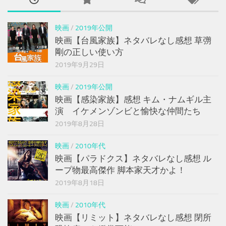
映画
/
2019年公開
映画【台風家族】ネタバレなし感想 草彅
剛の正しい使い方
2019年9月29日
映画
/
2019年公開
映画【感染家族】感想 キム・ナムギル主
演 イケメンゾンビと愉快な仲間たち
2019年8月28日
映画
/
2010年代
映画【パラドクス】ネタバレなし感想 ル
ープ物最高傑作 脚本家天才かよ！
2019年8月18日
映画
/
2010年代
映画【リミット】ネタバレなし感想 閉所