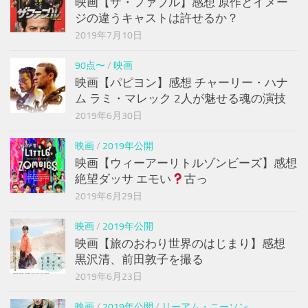
映画【ザ・ファブル】感想 原作とイメー
ジの違うキャストは許せるか？
2019年7月10日
90点〜
/
映画
映画【パピヨン】感想 チャーリー・ハナ
ム ラミ・マレック 2人が魅せる魂の演技
2019年6月30日
映画
/
2019年公開
映画【ウィーアーリトルゾンビーズ】感想
絶望ダッサ エモい
古っ
2019年6月29日
映画
/
2019年公開
映画【旅のおわり世界のはじまり】感想
黒沢清、前田敦子を撮る
2019年6月23日
映画
/
2019年公開
/
リーアム・ニーソン