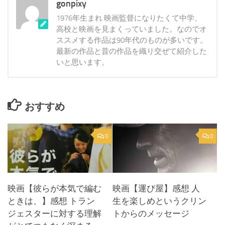
gonpixy
1976年生まれ 映画監督になりたくて中学、
高校と映画を見まくっていました。なのでオ
ススメする作品は90年代のものが多いです。
最新の作品と昔の作品を織り交ぜて紹介した
いと思います。
おすすめ
0
0
映画【彼らが本気で編む
映画【運び屋】感想 人
ときは、】感想 トラン
生を楽しめというクリン
ジェスターに対する理解
トからのメッセージ