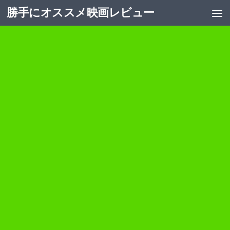
勝手にオススメ映画レビュー
コンテンツへスキップ