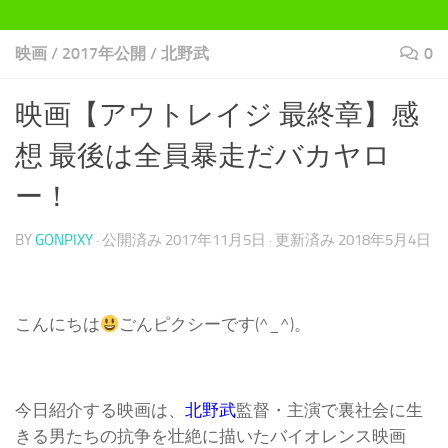
映画
/
2017年公開
/
北野武
0
映画【アウトレイジ 最終章】感
想 最後は全員暴走だバカヤロ
ー！
BY
GONPIXY
· 公開済み
2017年11月5日
· 更新済み
2018年5月4日
こんにちは
ごんピクシーです(^_^)。
今日紹介する映画は、
北野武
監督・主演で裏社会に生
きる男たちの抗争を壮絶に描いたバイオレンス映画