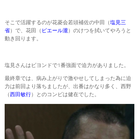
そこで活躍するのが花菱会若頭補佐の中田（
塩見三
省
）で、花田（
ピエール瀧
）のけつを拭いてやろうと
動き回ります。
塩見さんはビヨンドで1番強面で迫力がありました。
最終章では、病み上がりで激やせしてしまった為に迫
力は前回より落ちましたが、出番はかなり多く、西野
（
西田敏行
）とのコンビは健在でした。