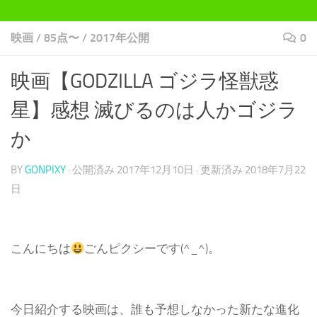
映画
/
85点〜
/
2017年公開
0
映画【GODZILLA ゴジラ怪獣惑
星】感想 滅びるのは人かゴジラ
か
BY
GONPIXY
· 公開済み
2017年12月10日
· 更新済み
2018年7月22
日
こんにちは
ごんピクシーです(^_^)。
今日紹介する映画は、誰も予想しなかった新たな進化