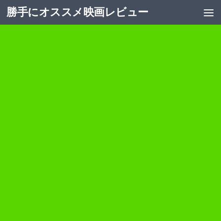
勝手にオススメ映画レビュー
コンテンツへスキップ