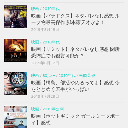
映画
/
2010年代
映画【パラドクス】ネタバレなし感想 ル
ープ物最高傑作 脚本家天才かよ！
2019年8月18日
映画
/
2010年代
映画【リミット】ネタバレなし感想 閉所
恐怖症でも鑑賞可能か？
2019年8月12日
映画
/
80点〜
/
2010年代
/
松岡茉優
映画【桐島、部活やめるってよ】感想 今
をときめく若手がいっぱい
2019年7月29日
映画
/
2019年公開
映画【ホットギミック ガールミーツボー
イ】感想