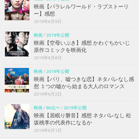
映画【パラレルワールド・ラブストーリ
ー】感想
2019年6月9日
映画
/
2019年公開
映画【空母いぶき】感想 かわぐちかいじ
原作コミックを映画化
2019年6月8日
映画
/
2019年公開
映画【パリ、嘘つきな恋】ネタバレなし感
想 １つの嘘から始まる大人のロマンス
2019年6月2日
映画
/
80点〜
/
2019年公開
映画【居眠り磐音】感想 ネタバレなし 松
坂桃李の代表作になるか
2019年6月1日