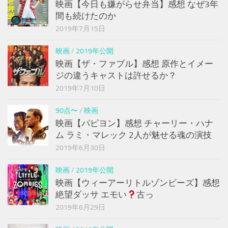
映画【今日も嫌がらせ弁当】感想 なぜ3年
間も続けたのか
2019年7月15日
映画
/
2019年公開
映画【ザ・ファブル】感想 原作とイメー
ジの違うキャストは許せるか？
2019年7月10日
90点〜
/
映画
映画【パピヨン】感想 チャーリー・ハナ
ム ラミ・マレック 2人が魅せる魂の演技
2019年6月30日
映画
/
2019年公開
映画【ウィーアーリトルゾンビーズ】感想
絶望ダッサ エモい
古っ
2019年6月29日