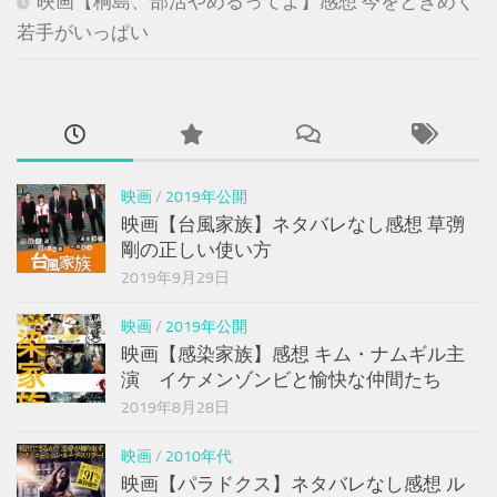
映画【桐島、部活やめるってよ】感想 今をときめく
若手がいっぱい
映画
/
2019年公開
映画【台風家族】ネタバレなし感想 草彅
剛の正しい使い方
2019年9月29日
映画
/
2019年公開
映画【感染家族】感想 キム・ナムギル主
演 イケメンゾンビと愉快な仲間たち
2019年8月28日
映画
/
2010年代
映画【パラドクス】ネタバレなし感想 ル