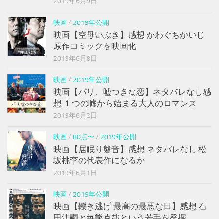
2019年6月9日
映画
/
2019年公開
映画【空母いぶき】感想 かわぐちかいじ
原作コミックを映画化
2019年6月8日
映画
/
2019年公開
映画【パリ、嘘つきな恋】ネタバレなし感
想 １つの嘘から始まる大人のロマンス
2019年6月2日
映画
/
80点〜
/
2019年公開
映画【居眠り磐音】感想 ネタバレなし 松
坂桃李の代表作になるか
2019年6月1日
映画
/
2019年公開
映画【轢き逃げ 最高の最悪な日】感想 石
田法嗣と毎熊克哉という若手を発掘