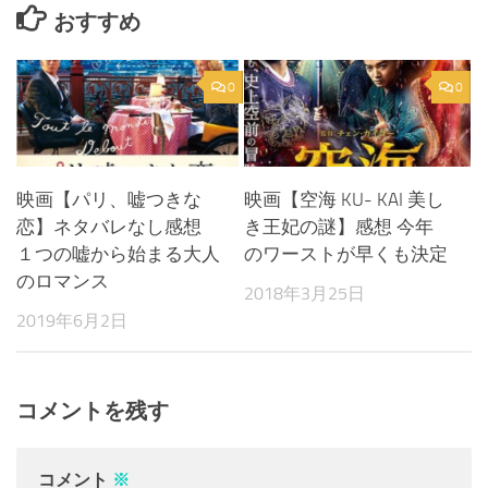
おすすめ
0
0
映画【パリ、嘘つきな
映画【空海 KU- KAI 美し
恋】ネタバレなし感想
き王妃の謎】感想 今年
１つの嘘から始まる大人
のワーストが早くも決定
のロマンス
2018年3月25日
2019年6月2日
コメントを残す
コメント
※