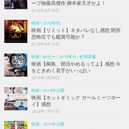
ープ物最高傑作 脚本家天才かよ！
2019年8月18日
映画
/
2010年代
映画【リミット】ネタバレなし感想 閉所
恐怖症でも鑑賞可能か？
2019年8月12日
映画
/
80点〜
/
2010年代
/
松岡茉優
映画【桐島、部活やめるってよ】感想 今
をときめく若手がいっぱい
2019年7月29日
映画
/
2019年公開
映画【ホットギミック ガールミーツボー
イ】感想
2019年7月21日
映画
/
2019年公開