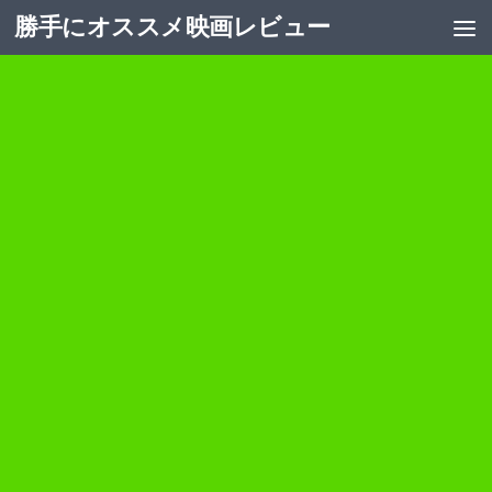
勝手にオススメ映画レビュー
コンテンツへスキップ