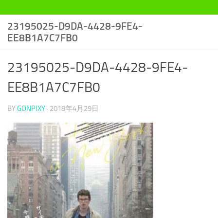
23195025-D9DA-4428-9FE4-
EE8B1A7C7FB0
23195025-D9DA-4428-9FE4-
EE8B1A7C7FB0
BY
GONPIXY
·
2018年4月29日