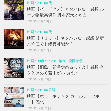
映画
/
2010年代
映画【パラドクス】ネタバレなし感想 ル
ープ物最高傑作 脚本家天才かよ！
2019年8月18日
映画
/
2010年代
映画【リミット】ネタバレなし感想 閉所
恐怖症でも鑑賞可能か？
2019年8月12日
映画
/
80点〜
/
2010年代
/
松岡茉優
映画【桐島、部活やめるってよ】感想 今
をときめく若手がいっぱい
2019年7月29日
映画
/
2019年公開
映画【ホットギミック ガールミーツボー
イ】感想
2019年7月21日