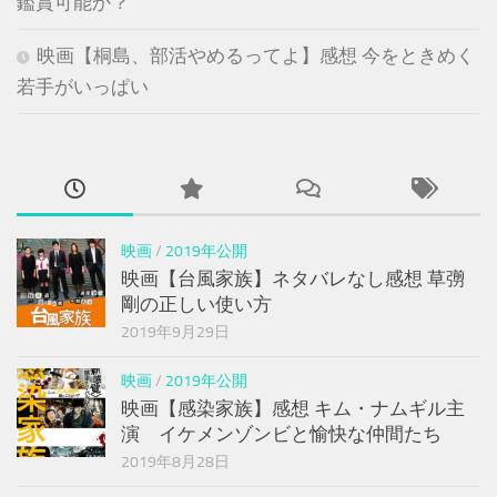
鑑賞可能か？
映画【桐島、部活やめるってよ】感想 今をときめく
若手がいっぱい
映画
/
2019年公開
映画【台風家族】ネタバレなし感想 草彅
剛の正しい使い方
2019年9月29日
映画
/
2019年公開
映画【感染家族】感想 キム・ナムギル主
演 イケメンゾンビと愉快な仲間たち
2019年8月28日