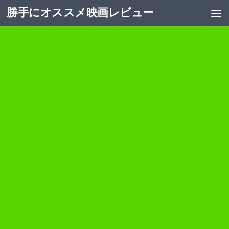
勝手にオススメ映画レビュー
コンテンツへスキップ