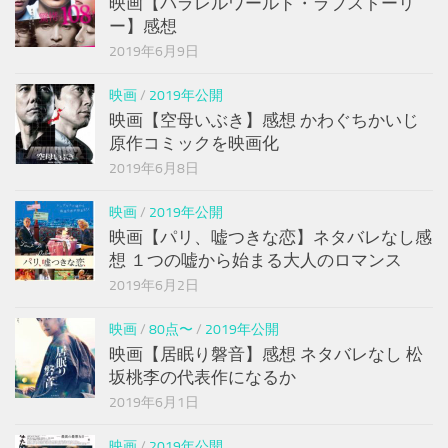
映画【パラレルワールド・ラブストーリ
ー】感想
2019年6月9日
映画
/
2019年公開
映画【空母いぶき】感想 かわぐちかいじ
原作コミックを映画化
2019年6月8日
映画
/
2019年公開
映画【パリ、嘘つきな恋】ネタバレなし感
想 １つの嘘から始まる大人のロマンス
2019年6月2日
映画
/
80点〜
/
2019年公開
映画【居眠り磐音】感想 ネタバレなし 松
坂桃李の代表作になるか
2019年6月1日
映画
/
2019年公開