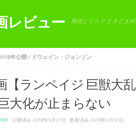
画レビュー
映画とドラマ ときどき何
2018年公開
/
ドウェイン・ジョンソン
画【ランペイジ 巨獣大
 巨大化が止まらない
PIXY
· 公開済み
2018年5月27日
· 更新済み
2019年3月10日