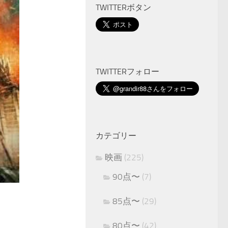
TWITTERボタン
TWITTERフォロー
カテゴリー
映画
(225)
90点〜
(7)
85点〜
(29)
80点〜
(42)