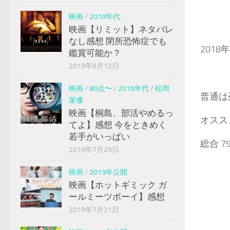
映画
/
2010年代
映画【リミット】ネタバレ
なし感想 閉所恐怖症でも
2018
鑑賞可能か？
2019年8月12日
映画
/
80点〜
/
2010年代
/
松岡
普通は
茉優
映画【桐島、部活やめるっ
オススメ
てよ】感想 今をときめく
若手がいっぱい
総合 7
2019年7月29日
映画
/
2019年公開
映画【ホットギミック ガ
ールミーツボーイ】感想
2019年7月21日