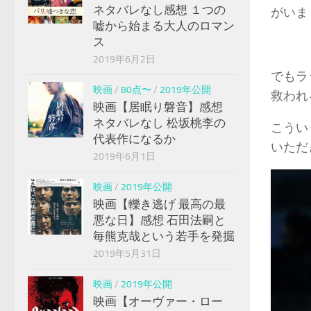
ネタバレなし感想 １つの
がいま
嘘から始まる大人のロマン
ス
2019年6月2日
でもラ
映画
/
80点〜
/
2019年公開
救われ
映画【居眠り磐音】感想
ネタバレなし 松坂桃李の
こうい
代表作になるか
いただ
2019年6月1日
映画
/
2019年公開
映画【轢き逃げ 最高の最
悪な日】感想 石田法嗣と
毎熊克哉という若手を発掘
2019年5月31日
映画
/
2019年公開
映画【オーヴァー・ロー