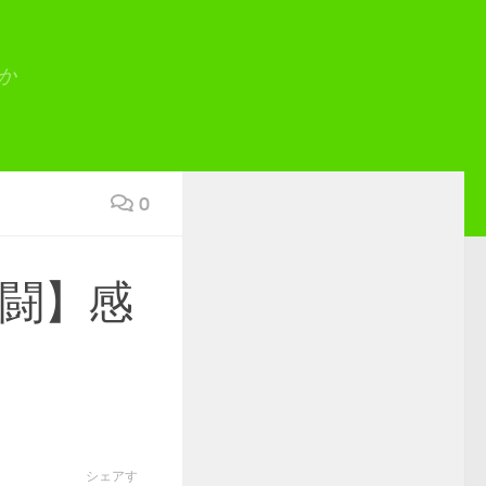
か
0
乱闘】感
シェアす