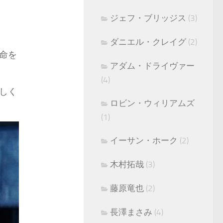
ジェフ・ブリッジス
(3)
ダニエル・クレイグ
(2)
命を
アダム・ドライヴァー
(4)
しく
ロビン・ウィリアムズ
(1)
イーサン・ホーク
(2)
木村拓哉
(3)
藤原竜也
(2)
長澤まさみ
(4)