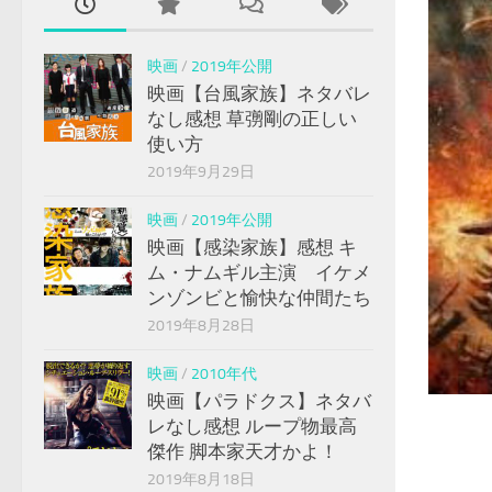
映画
/
2019年公開
映画【台風家族】ネタバレ
なし感想 草彅剛の正しい
使い方
2019年9月29日
映画
/
2019年公開
映画【感染家族】感想 キ
ム・ナムギル主演 イケメ
ンゾンビと愉快な仲間たち
2019年8月28日
映画
/
2010年代
映画【パラドクス】ネタバ
レなし感想 ループ物最高
傑作 脚本家天才かよ！
2019年8月18日