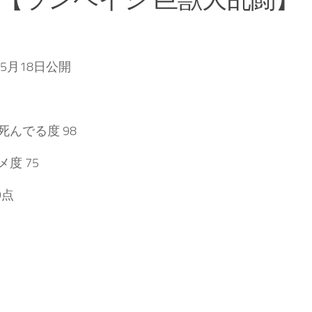
年5月18日公開
死んでる度 98
度 75
9点