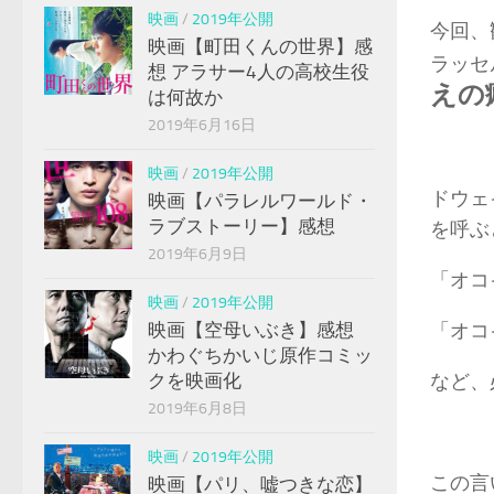
映画
/
2019年公開
今回、
映画【町田くんの世界】感
ラッセ
想 アラサー4人の高校生役
えの
は何故か
2019年6月16日
映画
/
2019年公開
ドウェ
映画【パラレルワールド・
ラブストーリー】感想
を呼ぶ
2019年6月9日
「オコ
映画
/
2019年公開
映画【空母いぶき】感想
「オコ
かわぐちかいじ原作コミッ
クを映画化
など、
2019年6月8日
映画
/
2019年公開
この言
映画【パリ、嘘つきな恋】