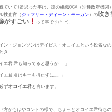
観ていて1番思った事は、謎の組織OGA（別種政府機関
吹き
ル捜査官（
ジェフリー・ディーン・モーガン
）の
癖がすごい
って事です(^_^)。
イン・ジョンソンはデイビス・オコイエという役名なの
とき
イエ君 君も知ってると思うが……」
イエ君 君はキーも持たずに……」
オコイエ君
必ず
と言います。
い方がもはやコントの様で、ちょっとオコイエ君待ちの