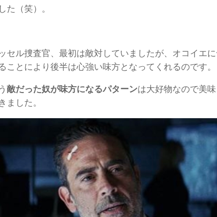
した（笑）。
ッセル捜査官、最初は敵対していましたが、オコイエに
ることにより後半は心強い味方となってくれるのです。
う
敵だった奴が味方になるパターン
は大好物なので美味
きました。