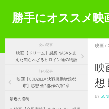
コンテンツへスキップ
勝手にオススメ映
次の記事
映画
/
映画【ドリーム】感想 NASAを支
えた知られざるヒロイン達の物語
映
前の記事
映画【GODZILLA 決戦機動増殖都
想
市】感想 全3部作の第2章
BY
GON
最近の投稿