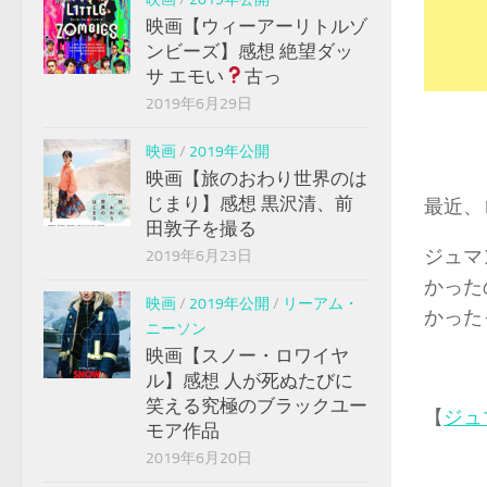
映画【ウィーアーリトルゾ
ンビーズ】感想 絶望ダッ
サ エモい
古っ
2019年6月29日
映画
/
2019年公開
映画【旅のおわり世界のは
じまり】感想 黒沢清、前
最近、
田敦子を撮る
ジュマ
2019年6月23日
かった
映画
/
2019年公開
/
リーアム・
かった
ニーソン
映画【スノー・ロワイヤ
ル】感想 人が死ぬたびに
笑える究極のブラックユー
【
ジュ
モア作品
2019年6月20日