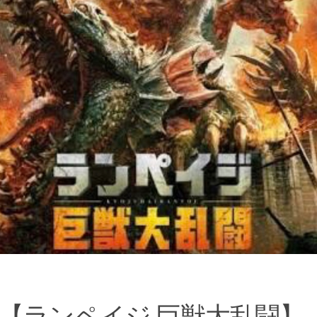
【ランペイジ 巨獣大乱闘】