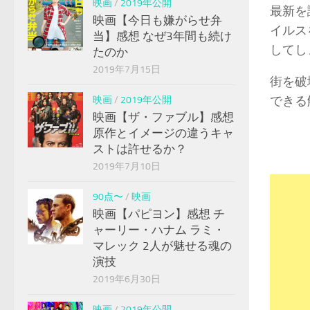
映画
/
2019年公開
最新を
映画【今日も嫌がらせ弁
イルス
当】感想 なぜ3年間も続け
してし
たのか
2019年7月15日
街を破
できる
映画
/
2019年公開
映画【ザ・ファブル】感想
原作とイメージの違うキャ
ストは許せるか？
2019年7月10日
90点〜
/
映画
映画【パピヨン】感想 チ
ャーリー・ハナム ラミ・
マレック 2人が魅せる魂の
演技
2019年6月30日
映画
/
2019年公開