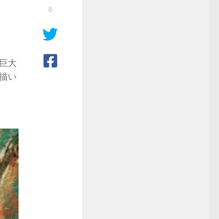
る
巨大
描い