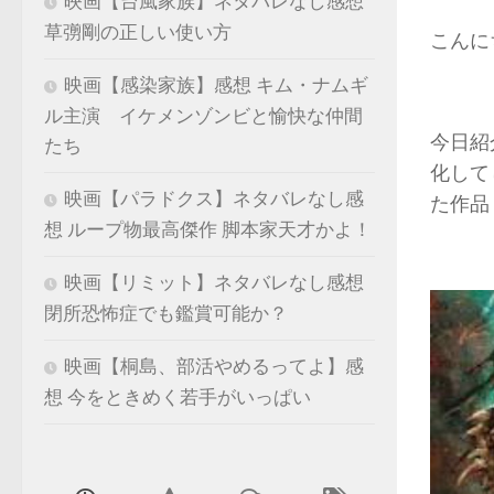
映画【台風家族】ネタバレなし感想
草彅剛の正しい使い方
こんに
映画【感染家族】感想 キム・ナムギ
ル主演 イケメンゾンビと愉快な仲間
今日紹
たち
化して
映画【パラドクス】ネタバレなし感
た作品
想 ループ物最高傑作 脚本家天才かよ！
映画【リミット】ネタバレなし感想
閉所恐怖症でも鑑賞可能か？
映画【桐島、部活やめるってよ】感
想 今をときめく若手がいっぱい