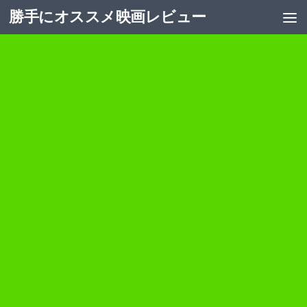
勝手にオススメ映画レビュー
コンテンツへスキップ