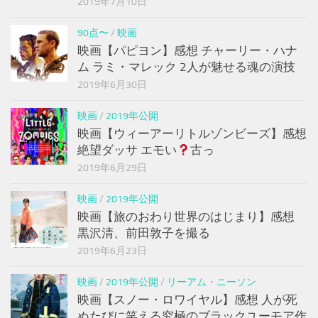
2019年7月10日
90点〜
/
映画
映画【パピヨン】感想 チャーリー・ハナ
ム ラミ・マレック 2人が魅せる魂の演技
2019年6月30日
映画
/
2019年公開
映画【ウィーアーリトルゾンビーズ】感想
絶望ダッサ エモい
古っ
2019年6月29日
映画
/
2019年公開
映画【旅のおわり世界のはじまり】感想
黒沢清、前田敦子を撮る
2019年6月23日
映画
/
2019年公開
/
リーアム・ニーソン
映画【スノー・ロワイヤル】感想 人が死
ぬたびに笑える究極のブラックユーモア作