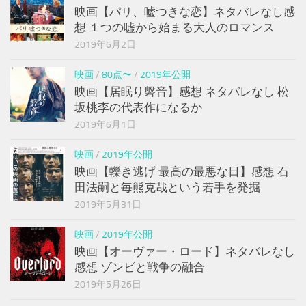
映画【パリ、嘘つきな恋】ネタバレなし感
想 １つの嘘から始まる大人のロマンス
2019年6月2日
映画
/
80点〜
/
2019年公開
映画【居眠り磐音】感想 ネタバレなし 松
坂桃李の代表作になるか
2019年6月1日
映画
/
2019年公開
映画【轢き逃げ 最高の最悪な日】感想 石
田法嗣と毎熊克哉という若手を発掘
2019年5月31日
映画
/
2019年公開
映画【オーヴァー・ロード】ネタバレなし
感想 ゾンビと戦争の融合
2019年5月26日