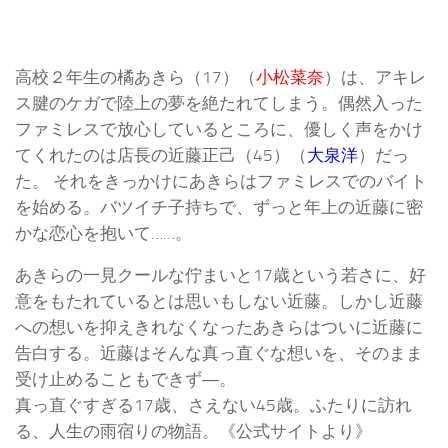
高校２年生の橘あきら（17）（
小松菜奈
）は、アキレ
ス腱のケガで陸上の夢を絶たれてしまう。偶然入った
ファミレスで放心しているところに、優しく声をかけ
てくれたのは店長の近藤正己（45）（
大泉洋
）だっ
た。 それをきっかけにあきらはファミレスでのバイト
を始める。バツイチ子持ちで、ずっと年上の近藤に密
かな恋心を抱いて……。
あきらの一見クールな佇まいと17歳という若さに、好
意をもたれているとは思いもしない近藤。しかし近藤
への想いを抑えきれなくなったあきらはついに近藤に
告白する。近藤はそんな真っ直ぐな想いを、そのまま
受け止めることもできず―。
真っ直ぐすぎる17歳、さえない45歳。ふたりに訪れ
る、人生の雨宿りの物語。《公式サイトより》