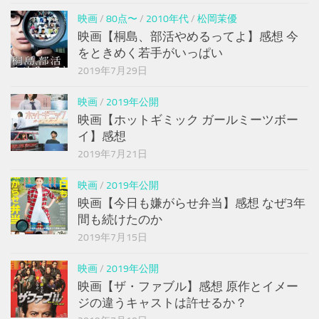
映画
/
80点〜
/
2010年代
/
松岡茉優
映画【桐島、部活やめるってよ】感想 今
をときめく若手がいっぱい
2019年7月29日
映画
/
2019年公開
映画【ホットギミック ガールミーツボー
イ】感想
2019年7月21日
映画
/
2019年公開
映画【今日も嫌がらせ弁当】感想 なぜ3年
間も続けたのか
2019年7月15日
映画
/
2019年公開
映画【ザ・ファブル】感想 原作とイメー
ジの違うキャストは許せるか？