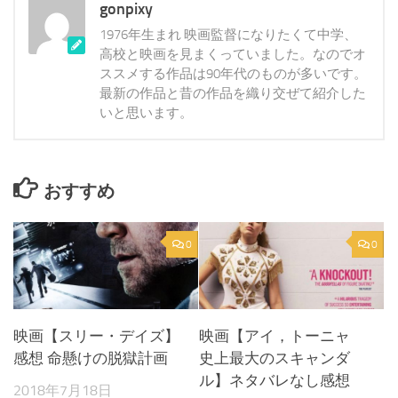
gonpixy
1976年生まれ 映画監督になりたくて中学、
高校と映画を見まくっていました。なのでオ
ススメする作品は90年代のものが多いです。
最新の作品と昔の作品を織り交ぜて紹介した
いと思います。
おすすめ
0
0
映画【スリー・デイズ】
映画【アイ，トーニャ
感想 命懸けの脱獄計画
史上最大のスキャンダ
ル】ネタバレなし感想
2018年7月18日