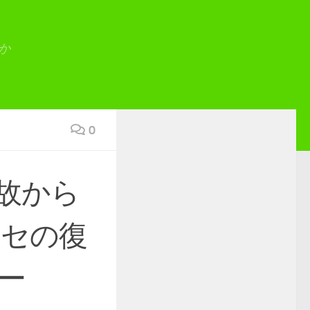
か
0
故から
ンセの復
ー