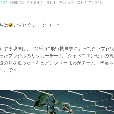
PIXY
· 公開済み
2018年7月31日
· 更新済み
2019年7月31日
ちは
ごんピクシーです(^_^)。
介する映画は、2016年に飛行機事故によってクラブ存
ったブラジルのサッカーチーム「シャペコエンセ」の再
道のりを追ったドキュメンタリー【わがチーム、墜落事
活】です。