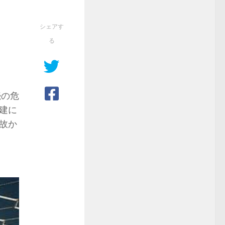
シェアす
る
続の危
建に
故か