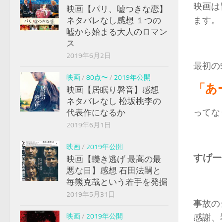
映画は
映画【パリ、嘘つきな恋】
ます。
ネタバレなし感想 １つの
嘘から始まる大人のロマン
ス
2019年6月2日
最初の
映画
/
80点〜
/
2019年公開
「あ
映画【居眠り磐音】感想
ネタバレなし 松坂桃李の
ってな
代表作になるか
2019年6月1日
映画
/
2019年公開
すげー
映画【轢き逃げ 最高の最
悪な日】感想 石田法嗣と
毎熊克哉という若手を発掘
2019年5月31日
事故の
映画
/
2019年公開
感謝、