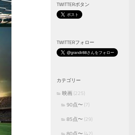
TWITTERボタン
TWITTERフォロー
カテゴリー
映画
(225)
90点〜
(7)
85点〜
(29)
80点〜
(42)