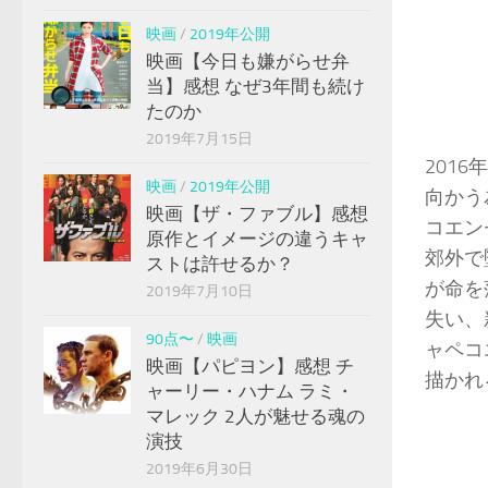
映画
/
2019年公開
映画【今日も嫌がらせ弁
当】感想 なぜ3年間も続け
たのか
2019年7月15日
201
映画
/
2019年公開
向かう
映画【ザ・ファブル】感想
コエン
原作とイメージの違うキャ
郊外で
ストは許せるか？
が命を
2019年7月10日
失い、
90点〜
/
映画
ャペコ
映画【パピヨン】感想 チ
描かれ
ャーリー・ハナム ラミ・
マレック 2人が魅せる魂の
演技
2019年6月30日