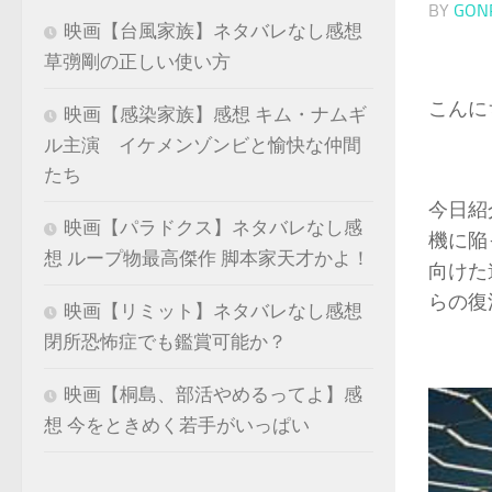
BY
GON
映画【台風家族】ネタバレなし感想
草彅剛の正しい使い方
こんに
映画【感染家族】感想 キム・ナムギ
ル主演 イケメンゾンビと愉快な仲間
たち
今日紹
映画【パラドクス】ネタバレなし感
機に陥
想 ループ物最高傑作 脚本家天才かよ！
向けた
らの復
映画【リミット】ネタバレなし感想
閉所恐怖症でも鑑賞可能か？
映画【桐島、部活やめるってよ】感
想 今をときめく若手がいっぱい