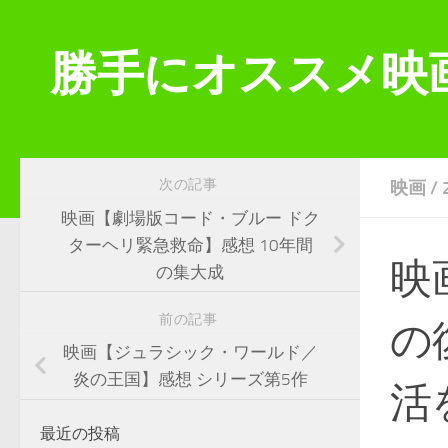
コンテンツへスキップ
勝手にオススメ映
次の記事
映画
/
映画【劇場版コード・ブルー ドク
ターヘリ緊急救命】感想 10年間
映
の集大成
前の記事
の
映画【ジュラシック・ワールド／
炎の王国】感想 シリーズ第5作
活
最近の投稿