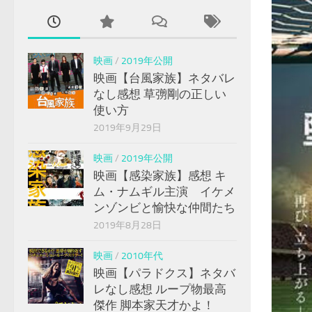
映画
/
2019年公開
映画【台風家族】ネタバレ
なし感想 草彅剛の正しい
使い方
2019年9月29日
映画
/
2019年公開
映画【感染家族】感想 キ
ム・ナムギル主演 イケメ
ンゾンビと愉快な仲間たち
2019年8月28日
映画
/
2010年代
映画【パラドクス】ネタバ
レなし感想 ループ物最高
傑作 脚本家天才かよ！