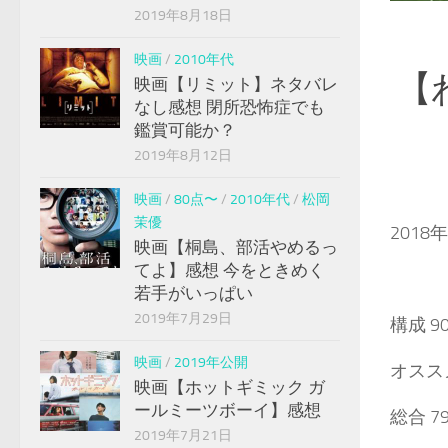
2019年8月18日
映画
/
2010年代
【
映画【リミット】ネタバレ
なし感想 閉所恐怖症でも
鑑賞可能か？
2019年8月12日
映画
/
80点〜
/
2010年代
/
松岡
茉優
2018
映画【桐島、部活やめるっ
てよ】感想 今をときめく
若手がいっぱい
2019年7月29日
構成 9
映画
/
2019年公開
オススメ
映画【ホットギミック ガ
ールミーツボーイ】感想
総合 7
2019年7月21日