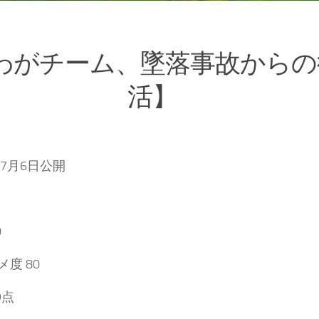
わがチーム、墜落事故からの
活】
年7月6日公開
0
度 80
9点