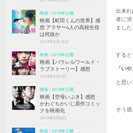
2019年6月20日
出来れ
映画
/
2019年公開
者に演
映画【町田くんの世界】感
想 アラサー4人の高校生役
ました
は何故か
2019年6月16日
すると
映画
/
2019年公開
映画【パラレルワールド・
「いや
ラブストーリー】感想
2019年6月9日
と思い
映画
/
2019年公開
映画【空母いぶき】感想
かわぐちかいじ原作コミッ
そう感
クを映画化
2019年6月8日
映画
/
2019年公開