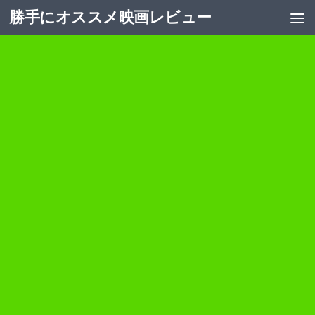
勝手にオススメ映画レビュー
コンテンツへスキップ