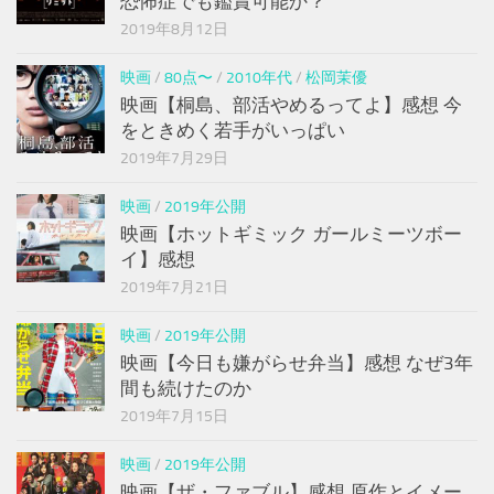
恐怖症でも鑑賞可能か？
2019年8月12日
映画
/
80点〜
/
2010年代
/
松岡茉優
映画【桐島、部活やめるってよ】感想 今
をときめく若手がいっぱい
2019年7月29日
映画
/
2019年公開
映画【ホットギミック ガールミーツボー
イ】感想
2019年7月21日
映画
/
2019年公開
映画【今日も嫌がらせ弁当】感想 なぜ3年
間も続けたのか
2019年7月15日
映画
/
2019年公開
映画【ザ・ファブル】感想 原作とイメー