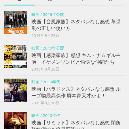
映画
/
2019年公開
映画【台風家族】ネタバレなし感想 草彅
剛の正しい使い方
2019年9月29日
映画
/
2019年公開
映画【感染家族】感想 キム・ナムギル主
演 イケメンゾンビと愉快な仲間たち
2019年8月28日
映画
/
2010年代
映画【パラドクス】ネタバレなし感想 ル
ープ物最高傑作 脚本家天才かよ！
2019年8月18日
映画
/
2010年代
映画【リミット】ネタバレなし感想 閉所