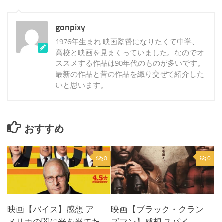
gonpixy
1976年生まれ 映画監督になりたくて中学、
高校と映画を見まくっていました。なのでオ
ススメする作品は90年代のものが多いです。
最新の作品と昔の作品を織り交ぜて紹介した
いと思います。
おすすめ
0
0
映画【バイス】感想 ア
映画【ブラック・クラン
メリカの闇に光を当てた
ズマン】感想 スパイ