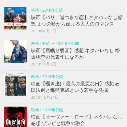
映画
/
2019年公開
映画【パリ、嘘つきな恋】ネタバレなし感
想 １つの嘘から始まる大人のロマンス
2019年6月2日
映画
/
80点〜
/
2019年公開
映画【居眠り磐音】感想 ネタバレなし 松
坂桃李の代表作になるか
2019年6月1日
映画
/
2019年公開
映画【轢き逃げ 最高の最悪な日】感想 石
田法嗣と毎熊克哉という若手を発掘
2019年5月31日
映画
/
2019年公開
映画【オーヴァー・ロード】ネタバレなし
感想 ゾンビと戦争の融合