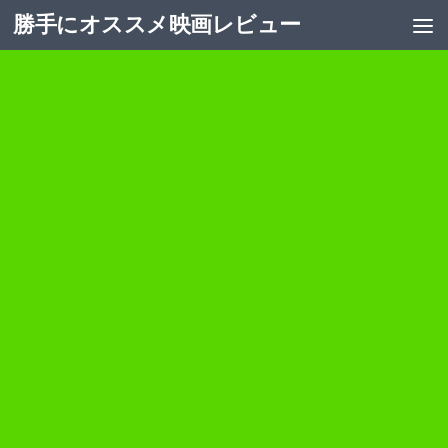
勝手にオススメ映画レビュー
コンテンツへスキップ