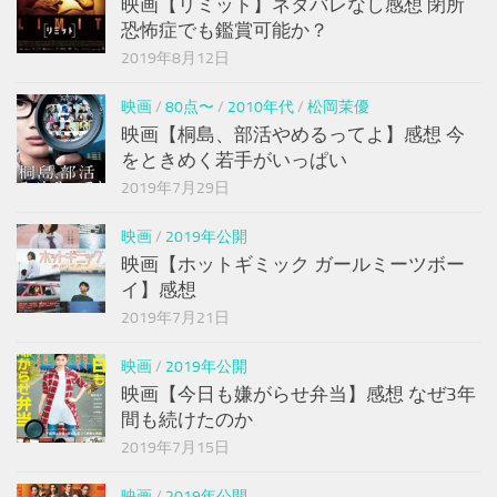
映画【リミット】ネタバレなし感想 閉所
恐怖症でも鑑賞可能か？
2019年8月12日
映画
/
80点〜
/
2010年代
/
松岡茉優
映画【桐島、部活やめるってよ】感想 今
をときめく若手がいっぱい
2019年7月29日
映画
/
2019年公開
映画【ホットギミック ガールミーツボー
イ】感想
2019年7月21日
映画
/
2019年公開
映画【今日も嫌がらせ弁当】感想 なぜ3年
間も続けたのか
2019年7月15日
映画
/
2019年公開