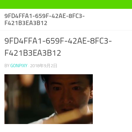
9FD4FFA1-659F-42AE-8FC3-
F421B3EA3B12
9FD4FFA1-659F-42AE-8FC3-
F421B3EA3B12
BY
GONPIXY
·
2018年9月2日