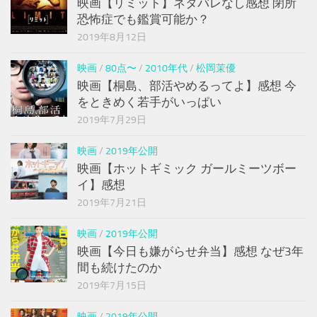
映画【リミット】ネタバレなし感想 閉所
恐怖症でも鑑賞可能か？
2019年8月12日
映画
/
80点〜
/
2010年代
/
松岡茉優
映画【桐島、部活やめるってよ】感想 今
をときめく若手がいっぱい
2019年7月29日
映画
/
2019年公開
映画【ホットギミック ガールミーツボー
イ】感想
2019年7月21日
映画
/
2019年公開
映画【今日も嫌がらせ弁当】感想 なぜ3年
間も続けたのか
2019年7月15日
映画
/
2019年公開