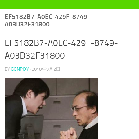
EF5182B7-A0EC-429F-8749-
A03D32F31800
EF5182B7-A0EC-429F-8749-
A03D32F31800
BY
GONPIXY
·
2018年9月2日