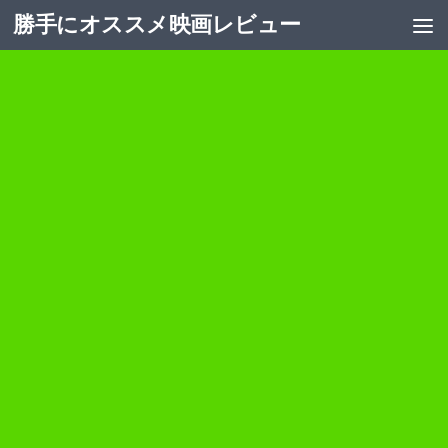
勝手にオススメ映画レビュー
コンテンツへスキップ