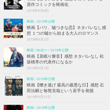
原作コミックを映画化
2019年6月8日
映画
/
2019年公開
映画【パリ、嘘つきな恋】ネタバレなし感
想 １つの嘘から始まる大人のロマンス
2019年6月2日
映画
/
80点〜
/
2019年公開
映画【居眠り磐音】感想 ネタバレなし 松
坂桃李の代表作になるか
2019年6月1日
映画
/
2019年公開
映画【轢き逃げ 最高の最悪な日】感想 石
田法嗣と毎熊克哉という若手を発掘
2019年5月31日
映画
/
2019年公開