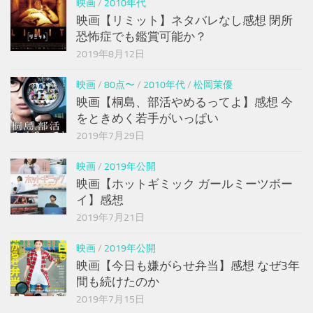
映画
/
2010年代
映画【リミット】ネタバレなし感想 閉所
恐怖症でも鑑賞可能か？
2019年8月12日
映画
/
80点〜
/
2010年代
/
松岡茉優
映画【桐島、部活やめるってよ】感想 今
をときめく若手がいっぱい
2019年7月29日
映画
/
2019年公開
映画【ホットギミック ガールミーツボー
イ】感想
2019年7月21日
映画
/
2019年公開
映画【今日も嫌がらせ弁当】感想 なぜ3年
間も続けたのか
2019年7月15日