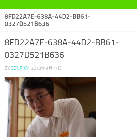
8FD22A7E-638A-44D2-BB61-
0327D521B636
8FD22A7E-638A-44D2-BB61-
0327D521B636
BY
GONPIXY
·
2018年9月17日