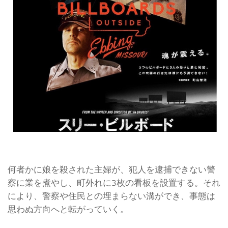
何者かに娘を殺された主婦が、犯人を逮捕できない警
察に業を煮やし、町外れに3枚の看板を設置する。それ
により、警察や住民との埋まらない溝ができ、事態は
思わぬ方向へと転がっていく。