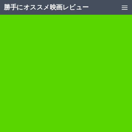
勝手にオススメ映画レビュー
コンテンツへスキップ