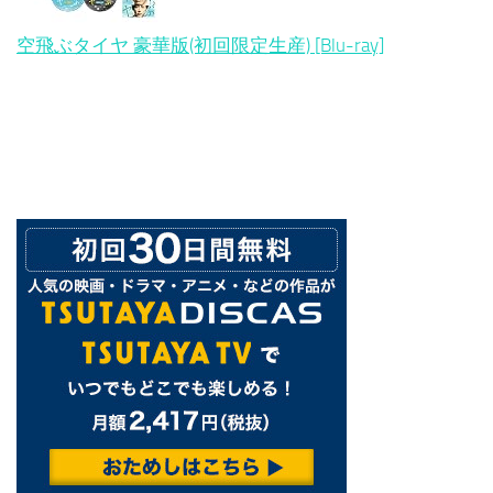
空飛ぶタイヤ 豪華版(初回限定生産) [Blu-ray]