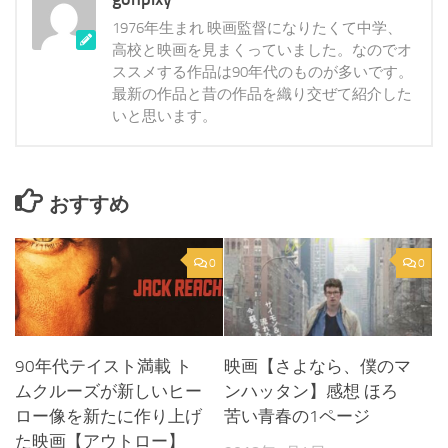
1976年生まれ 映画監督になりたくて中学、
高校と映画を見まくっていました。なのでオ
ススメする作品は90年代のものが多いです。
最新の作品と昔の作品を織り交ぜて紹介した
いと思います。
おすすめ
0
0
90年代テイスト満載 ト
映画【さよなら、僕のマ
ムクルーズが新しいヒー
ンハッタン】感想 ほろ
ロー像を新たに作り上げ
苦い青春の1ページ
た映画【アウトロー】