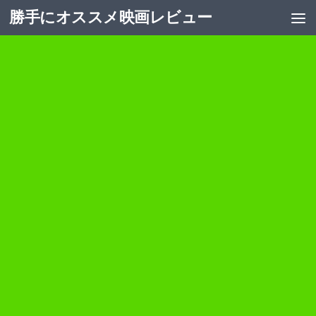
勝手にオススメ映画レビュー
コンテンツへスキップ