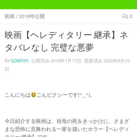
映画
/
2018年公開
0
映画【ヘレディタリー 継承】ネ
タバレなし 完璧な悪夢
BY
GONPIXY
· 公開済み
2019年1月17日
· 更新済み
2020年8月15
日
こんにちは
ごんピクシーです(^_^)。
今日紹介する映画は、祖母の死をきっかけに、さまざ
まな恐怖に見舞われる一家を描いたホラー【ヘレディ
タリー 継承】です。