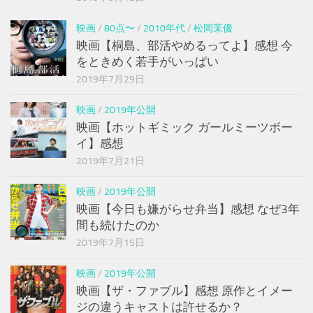
映画
/
80点〜
/
2010年代
/
松岡茉優
映画【桐島、部活やめるってよ】感想 今
をときめく若手がいっぱい
2019年7月29日
映画
/
2019年公開
映画【ホットギミック ガールミーツボー
イ】感想
2019年7月21日
映画
/
2019年公開
映画【今日も嫌がらせ弁当】感想 なぜ3年
間も続けたのか
2019年7月15日
映画
/
2019年公開
映画【ザ・ファブル】感想 原作とイメー
ジの違うキャストは許せるか？