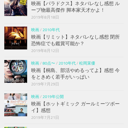
映画【パラドクス】ネタバレなし感想 ル
ープ物最高傑作 脚本家天才かよ！
2019年8月18日
映画
/
2010年代
映画【リミット】ネタバレなし感想 閉所
恐怖症でも鑑賞可能か？
2019年8月12日
映画
/
80点〜
/
2010年代
/
松岡茉優
映画【桐島、部活やめるってよ】感想 今
をときめく若手がいっぱい
2019年7月29日
映画
/
2019年公開
映画【ホットギミック ガールミーツボー
イ】感想
2019年7月21日