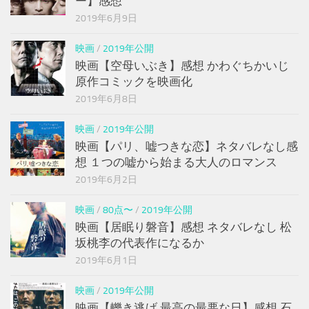
ー】感想
2019年6月9日
映画
/
2019年公開
映画【空母いぶき】感想 かわぐちかいじ
原作コミックを映画化
2019年6月8日
映画
/
2019年公開
映画【パリ、嘘つきな恋】ネタバレなし感
想 １つの嘘から始まる大人のロマンス
2019年6月2日
映画
/
80点〜
/
2019年公開
映画【居眠り磐音】感想 ネタバレなし 松
坂桃李の代表作になるか
2019年6月1日
映画
/
2019年公開
映画【轢き逃げ 最高の最悪な日】感想 石