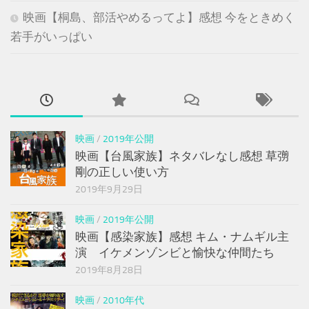
映画【桐島、部活やめるってよ】感想 今をときめく
若手がいっぱい
映画
/
2019年公開
映画【台風家族】ネタバレなし感想 草彅
剛の正しい使い方
2019年9月29日
映画
/
2019年公開
映画【感染家族】感想 キム・ナムギル主
演 イケメンゾンビと愉快な仲間たち
2019年8月28日
映画
/
2010年代