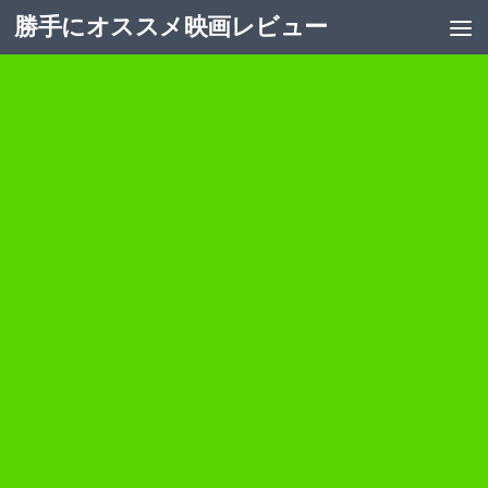
勝手にオススメ映画レビュー
コンテンツへスキップ