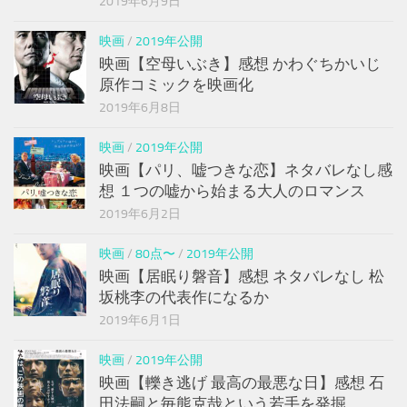
2019年6月9日
映画
/
2019年公開
映画【空母いぶき】感想 かわぐちかいじ
原作コミックを映画化
2019年6月8日
映画
/
2019年公開
映画【パリ、嘘つきな恋】ネタバレなし感
想 １つの嘘から始まる大人のロマンス
2019年6月2日
映画
/
80点〜
/
2019年公開
映画【居眠り磐音】感想 ネタバレなし 松
坂桃李の代表作になるか
2019年6月1日
映画
/
2019年公開
映画【轢き逃げ 最高の最悪な日】感想 石
田法嗣と毎熊克哉という若手を発掘