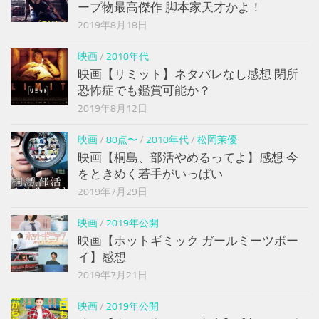
ープ物最高傑作 脚本家天才かよ！
2019年8月18日
映画
/
2010年代
映画【リミット】ネタバレなし感想 閉所
恐怖症でも鑑賞可能か？
2019年8月12日
映画
/
80点〜
/
2010年代
/
松岡茉優
映画【桐島、部活やめるってよ】感想 今
をときめく若手がいっぱい
2019年7月29日
映画
/
2019年公開
映画【ホットギミック ガールミーツボー
イ】感想
2019年7月21日
映画
/
2019年公開