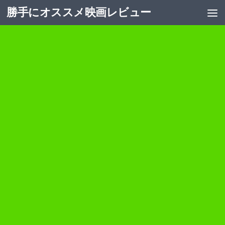
勝手にオススメ映画レビュー
コンテンツへスキップ