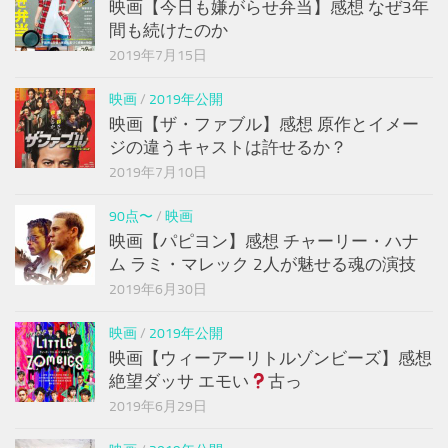
映画【今日も嫌がらせ弁当】感想 なぜ3年
間も続けたのか
2019年7月15日
映画
/
2019年公開
映画【ザ・ファブル】感想 原作とイメー
ジの違うキャストは許せるか？
2019年7月10日
90点〜
/
映画
映画【パピヨン】感想 チャーリー・ハナ
ム ラミ・マレック 2人が魅せる魂の演技
2019年6月30日
映画
/
2019年公開
映画【ウィーアーリトルゾンビーズ】感想
絶望ダッサ エモい
古っ
2019年6月29日