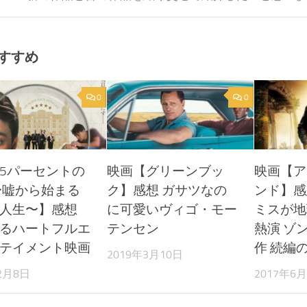
すすめ
0
0
5パーセントの
映画【グリーンブッ
映画【ア
〜嘘から始まる
ク】感想 ガサツなの
ンド】感
人生〜】感想
に可愛いヴィゴ・モー
ミスが地
るハートフルエ
テンセン
熱演 ゾ
テイメント映画
作 続編
2019年3月10日
2月8日
2017年6