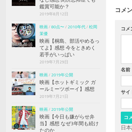
鑑賞可能か？
コメ
2019年8月12日
映画
/
80点〜
/
2010年代
/
松岡
コメ
茉優
映画【桐島、部活やめるっ
てよ】感想 今をときめく
若手がいっぱい
2019年7月29日
名前
映画
/
2019年公開
映画【ホットギミック ガ
ールミーツボーイ】感想
サイ
2019年7月21日
映画
/
2019年公開
映画【今日も嫌がらせ弁
当】感想 なぜ3年間も続け
日本
たのか