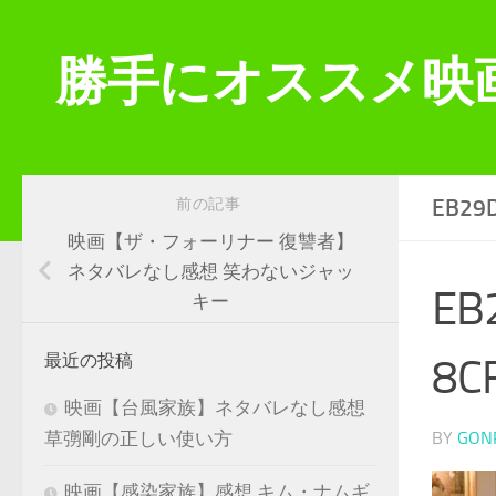
コンテンツへスキップ
勝手にオススメ映
EB29
前の記事
映画【ザ・フォーリナー 復讐者】
ネタバレなし感想 笑わないジャッ
EB
キー
8C
最近の投稿
映画【台風家族】ネタバレなし感想
BY
GON
草彅剛の正しい使い方
映画【感染家族】感想 キム・ナムギ