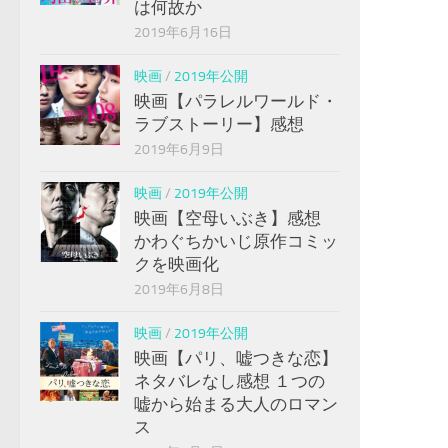
は何故か
2019年6月16日
映画
/
2019年公開
映画【パラレルワールド・
ラブストーリー】感想
2019年6月9日
映画
/
2019年公開
映画【空母いぶき】感想
かわぐちかいじ原作コミッ
クを映画化
2019年6月8日
映画
/
2019年公開
映画【パリ、嘘つきな恋】
ネタバレなし感想 １つの
嘘から始まる大人のロマン
ス