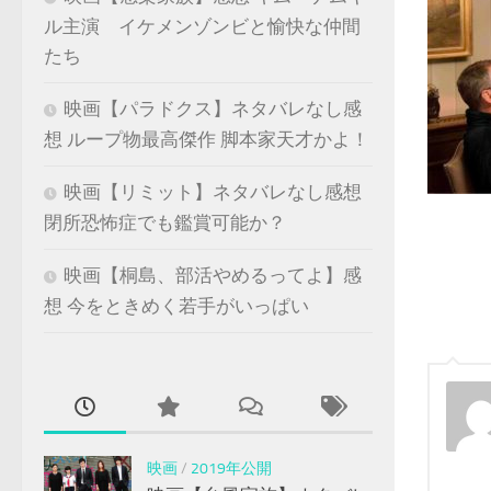
ル主演 イケメンゾンビと愉快な仲間
たち
映画【パラドクス】ネタバレなし感
想 ループ物最高傑作 脚本家天才かよ！
映画【リミット】ネタバレなし感想
閉所恐怖症でも鑑賞可能か？
映画【桐島、部活やめるってよ】感
想 今をときめく若手がいっぱい
映画
/
2019年公開