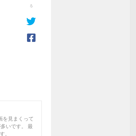
る
映画を見まくって
多いです。 最
す。