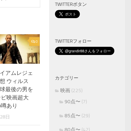
TWITTERボタン
TWITTERフォロー
0
イアムレジェ
カテゴリー
想 ウィルス
球最後の男を
映画
(225)
ンビ映画超大
90点〜
(7)
の噂あり
85点〜
(29)
月28日
80点〜
(42)