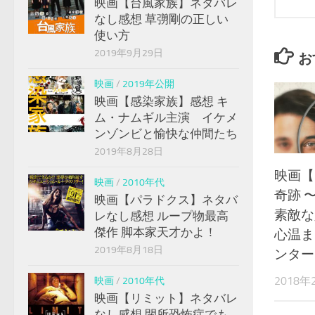
映画【台風家族】ネタバレ
なし感想 草彅剛の正しい
使い方
2019年9月29日
お
映画
/
2019年公開
映画【感染家族】感想 キ
ム・ナムギル主演 イケメ
ンゾンビと愉快な仲間たち
2019年8月28日
映画【
映画
/
2010年代
奇跡 
映画【パラドクス】ネタバ
素敵な
レなし感想 ループ物最高
傑作 脚本家天才かよ！
心温ま
2019年8月18日
ンター
2018年
映画
/
2010年代
映画【リミット】ネタバレ
なし感想 閉所恐怖症でも