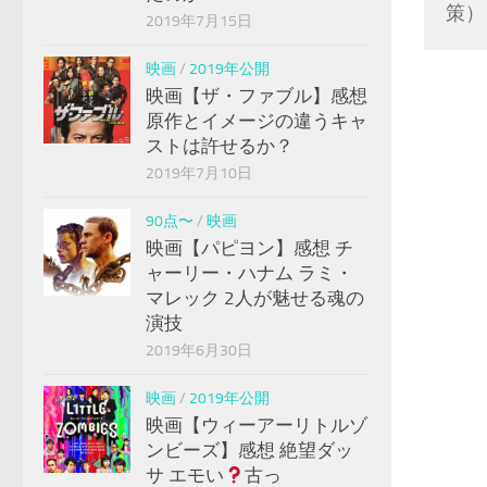
策）
2019年7月15日
映画
/
2019年公開
映画【ザ・ファブル】感想
原作とイメージの違うキャ
ストは許せるか？
2019年7月10日
90点〜
/
映画
映画【パピヨン】感想 チ
ャーリー・ハナム ラミ・
マレック 2人が魅せる魂の
演技
2019年6月30日
映画
/
2019年公開
映画【ウィーアーリトルゾ
ンビーズ】感想 絶望ダッ
サ エモい
古っ