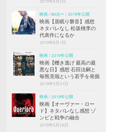
2019年6月2日
映画
/
80点〜
/
2019年公開
映画【居眠り磐音】感想
ネタバレなし 松坂桃李の
代表作になるか
2019年6月1日
映画
/
2019年公開
映画【轢き逃げ 最高の最
悪な日】感想 石田法嗣と
毎熊克哉という若手を発掘
2019年5月31日
映画
/
2019年公開
映画【オーヴァー・ロー
ド】ネタバレなし感想 ゾ
ンビと戦争の融合
2019年5月26日