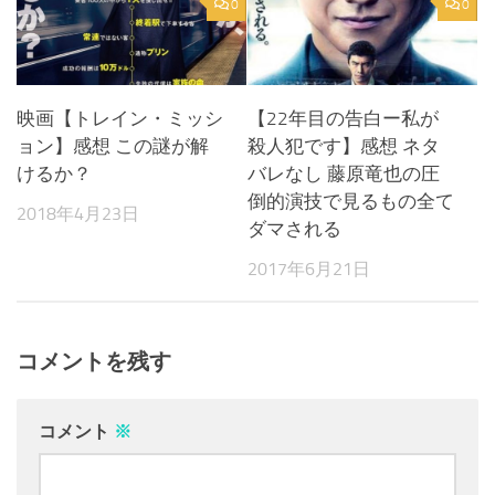
0
0
映画【トレイン・ミッシ
【22年目の告白ー私が
ョン】感想 この謎が解
殺人犯です】感想 ネタ
けるか？
バレなし 藤原竜也の圧
倒的演技で見るもの全て
2018年4月23日
ダマされる
2017年6月21日
コメントを残す
コメント
※