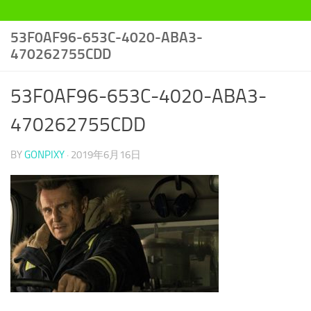
53F0AF96-653C-4020-ABA3-
470262755CDD
53F0AF96-653C-4020-ABA3-
470262755CDD
BY
GONPIXY
·
2019年6月16日