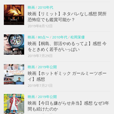
映画
/
2010年代
映画【リミット】ネタバレなし感想 閉所
恐怖症でも鑑賞可能か？
2019年8月12日
映画
/
80点〜
/
2010年代
/
松岡茉優
映画【桐島、部活やめるってよ】感想 今
をときめく若手がいっぱい
2019年7月29日
映画
/
2019年公開
映画【ホットギミック ガールミーツボー
イ】感想
2019年7月21日
映画
/
2019年公開
映画【今日も嫌がらせ弁当】感想 なぜ3年
間も続けたのか