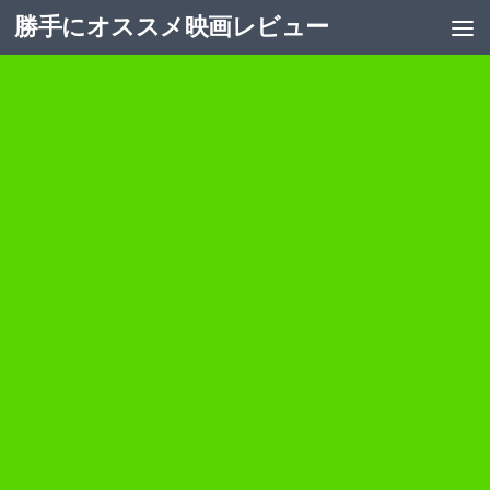
勝手にオススメ映画レビュー
コンテンツへスキップ