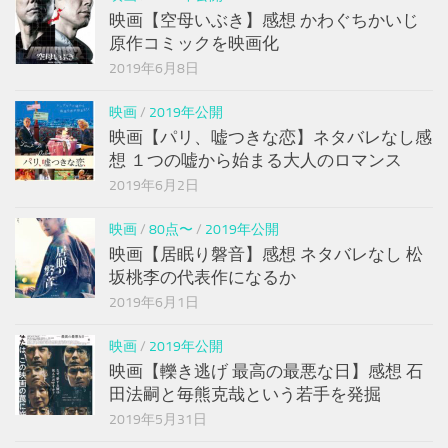
映画【空母いぶき】感想 かわぐちかいじ
原作コミックを映画化
2019年6月8日
映画
/
2019年公開
映画【パリ、嘘つきな恋】ネタバレなし感
想 １つの嘘から始まる大人のロマンス
2019年6月2日
映画
/
80点〜
/
2019年公開
映画【居眠り磐音】感想 ネタバレなし 松
坂桃李の代表作になるか
2019年6月1日
映画
/
2019年公開
映画【轢き逃げ 最高の最悪な日】感想 石
田法嗣と毎熊克哉という若手を発掘
2019年5月31日