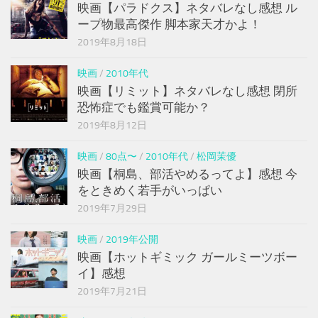
映画【パラドクス】ネタバレなし感想 ル
ープ物最高傑作 脚本家天才かよ！
2019年8月18日
映画
/
2010年代
映画【リミット】ネタバレなし感想 閉所
恐怖症でも鑑賞可能か？
2019年8月12日
映画
/
80点〜
/
2010年代
/
松岡茉優
映画【桐島、部活やめるってよ】感想 今
をときめく若手がいっぱい
2019年7月29日
映画
/
2019年公開
映画【ホットギミック ガールミーツボー
イ】感想
2019年7月21日