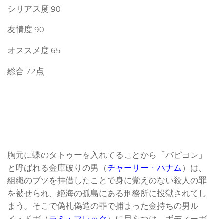
シリアス度 90
友情度 90
オススメ度 65
総合 72点
胸元に蝶のタトゥーを入れてることから「パピヨン」
と呼ばれる金庫破りの男（
チャーリー・ハナム
）は、
組織のブツを拝借したことで身に覚えのない殺人の罪
を被せられ、絶海の孤島にある刑務所に投獄されてし
まう。そこで偽札偽造の罪で捕まった金持ちの男ル
イ・ドガ（
ラミ・マレック
）に目をつけ、ボディーガ