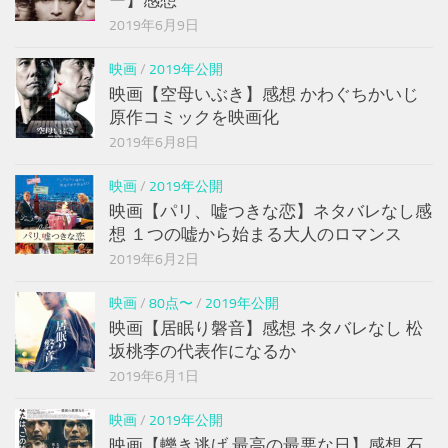
2019年6月9日
映画
/
2019年公開
映画【空母いぶき】感想 かわぐちかいじ
原作コミックを映画化
2019年6月8日
映画
/
2019年公開
映画【パリ、嘘つきな恋】ネタバレなし感
想 １つの嘘から始まる大人のロマンス
2019年6月2日
映画
/
80点〜
/
2019年公開
映画【居眠り磐音】感想 ネタバレなし 松
坂桃李の代表作になるか
2019年6月1日
映画
/
2019年公開
映画【轢き逃げ 最高の最悪な日】感想 石