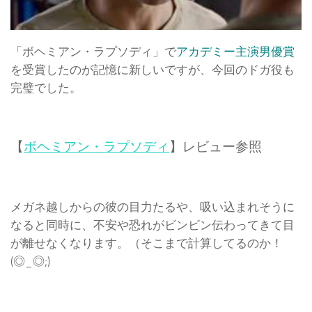
「ボヘミアン・ラプソディ」で
アカデミー主演男優賞
を受賞したのが記憶に新しいですが、今回のドガ役も
完璧でした。
【
ボヘミアン・ラプソディ
】レビュー参照
メガネ越しからの彼の目力たるや、吸い込まれそうに
なると同時に、不安や恐れがビンビン伝わってきて目
が離せなくなります。（そこまで計算してるのか！
(◎_◎;)