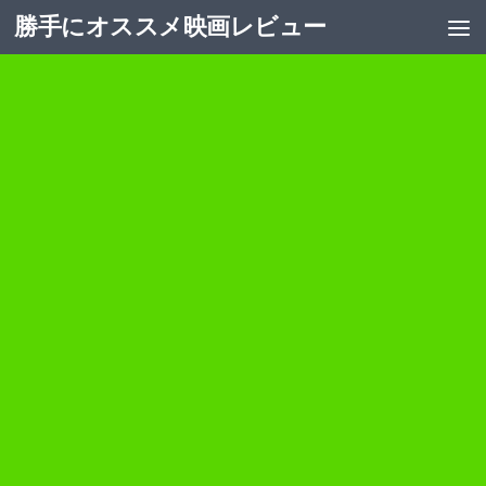
勝手にオススメ映画レビュー
コンテンツへスキップ