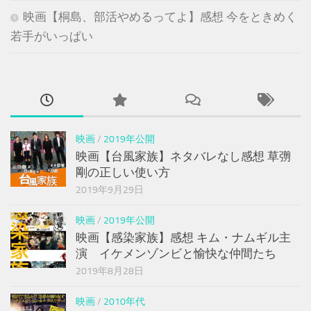
映画【桐島、部活やめるってよ】感想 今をときめく
若手がいっぱい
映画
/
2019年公開
映画【台風家族】ネタバレなし感想 草彅
剛の正しい使い方
2019年9月29日
映画
/
2019年公開
映画【感染家族】感想 キム・ナムギル主
演 イケメンゾンビと愉快な仲間たち
2019年8月28日
映画
/
2010年代