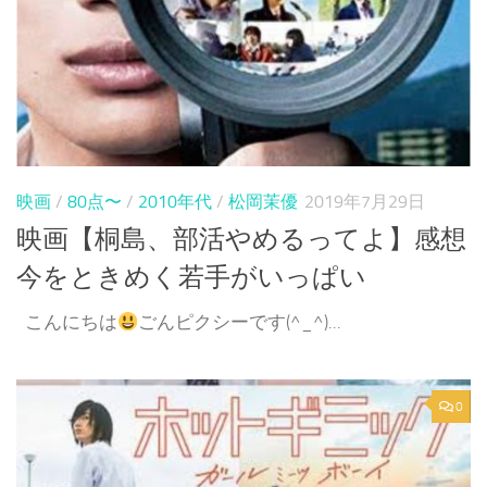
映画
/
80点〜
/
2010年代
/
松岡茉優
2019年7月29日
映画【桐島、部活やめるってよ】感想
今をときめく若手がいっぱい
こんにちは
ごんピクシーです(^_^)...
0