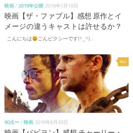
映画
/
2019年公開
2019年7月10日
映画【ザ・ファブル】感想 原作とイ
メージの違うキャストは許せるか？
こんにちは
ごんピクシーです(^_^)...
0
90点〜
/
映画
2019年6月30日
映画【パピヨン】感想 チャーリー・