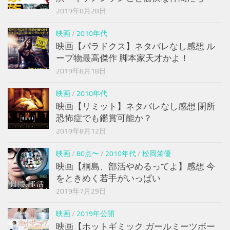
2019年8月28日
映画
/
2010年代
映画【パラドクス】ネタバレなし感想 ル
ープ物最高傑作 脚本家天才かよ！
2019年8月18日
映画
/
2010年代
映画【リミット】ネタバレなし感想 閉所
恐怖症でも鑑賞可能か？
2019年8月12日
映画
/
80点〜
/
2010年代
/
松岡茉優
映画【桐島、部活やめるってよ】感想 今
をときめく若手がいっぱい
2019年7月29日
映画
/
2019年公開
映画【ホットギミック ガールミーツボー