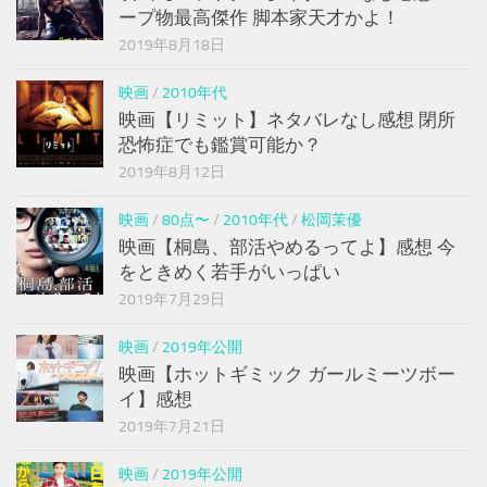
ープ物最高傑作 脚本家天才かよ！
2019年8月18日
映画
/
2010年代
映画【リミット】ネタバレなし感想 閉所
恐怖症でも鑑賞可能か？
2019年8月12日
映画
/
80点〜
/
2010年代
/
松岡茉優
映画【桐島、部活やめるってよ】感想 今
をときめく若手がいっぱい
2019年7月29日
映画
/
2019年公開
映画【ホットギミック ガールミーツボー
イ】感想
2019年7月21日
映画
/
2019年公開