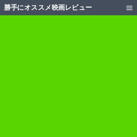
勝手にオススメ映画レビュー
コンテンツへスキップ