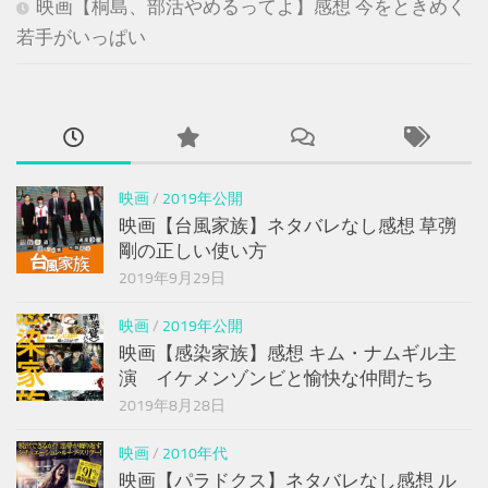
映画【桐島、部活やめるってよ】感想 今をときめく
若手がいっぱい
映画
/
2019年公開
映画【台風家族】ネタバレなし感想 草彅
剛の正しい使い方
2019年9月29日
映画
/
2019年公開
映画【感染家族】感想 キム・ナムギル主
演 イケメンゾンビと愉快な仲間たち
2019年8月28日
映画
/
2010年代
映画【パラドクス】ネタバレなし感想 ル