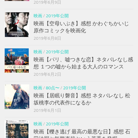
2019年6月9日
映画
/
2019年公開
映画【空母いぶき】感想 かわぐちかいじ
原作コミックを映画化
2019年6月8日
映画
/
2019年公開
映画【パリ、嘘つきな恋】ネタバレなし感
想 １つの嘘から始まる大人のロマンス
2019年6月2日
映画
/
80点〜
/
2019年公開
映画【居眠り磐音】感想 ネタバレなし 松
坂桃李の代表作になるか
2019年6月1日
映画
/
2019年公開
映画【轢き逃げ 最高の最悪な日】感想 石