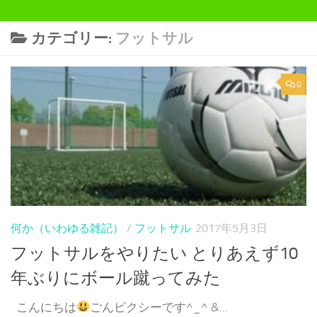
カテゴリー:
フットサル
0
何か（いわゆる雑記）
/
フットサル
2017年5月3日
フットサルをやりたい とりあえず10
年ぶりにボール蹴ってみた
こんにちは
ごんピクシーです^_^ &...