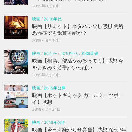
2019年8月18日
映画
/
2010年代
映画【リミット】ネタバレなし感想 閉所
恐怖症でも鑑賞可能か？
2019年8月12日
映画
/
80点〜
/
2010年代
/
松岡茉優
映画【桐島、部活やめるってよ】感想 今
をときめく若手がいっぱい
2019年7月29日
映画
/
2019年公開
映画【ホットギミック ガールミーツボー
イ】感想
2019年7月21日
映画
/
2019年公開
映画【今日も嫌がらせ弁当】感想 なぜ3年