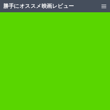
勝手にオススメ映画レビュー
コンテンツへスキップ