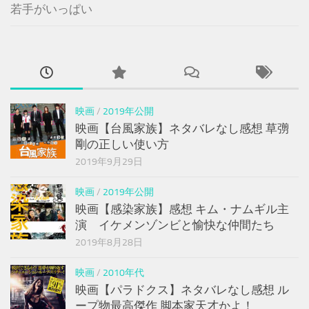
若手がいっぱい
映画
/
2019年公開
映画【台風家族】ネタバレなし感想 草彅
剛の正しい使い方
2019年9月29日
映画
/
2019年公開
映画【感染家族】感想 キム・ナムギル主
演 イケメンゾンビと愉快な仲間たち
2019年8月28日
映画
/
2010年代
映画【パラドクス】ネタバレなし感想 ル
ープ物最高傑作 脚本家天才かよ！