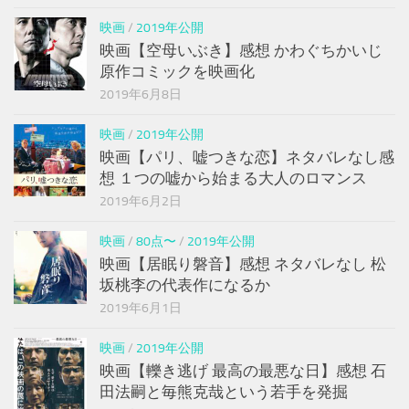
映画
/
2019年公開
映画【空母いぶき】感想 かわぐちかいじ
原作コミックを映画化
2019年6月8日
映画
/
2019年公開
映画【パリ、嘘つきな恋】ネタバレなし感
想 １つの嘘から始まる大人のロマンス
2019年6月2日
映画
/
80点〜
/
2019年公開
映画【居眠り磐音】感想 ネタバレなし 松
坂桃李の代表作になるか
2019年6月1日
映画
/
2019年公開
映画【轢き逃げ 最高の最悪な日】感想 石
田法嗣と毎熊克哉という若手を発掘